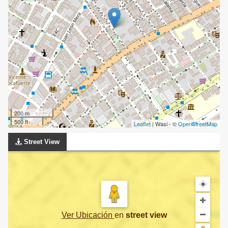
200 m
500 ft
Leaflet
| Wasi - ©
OpenStreetMap
Street View
Ver Ubicación
en
street view