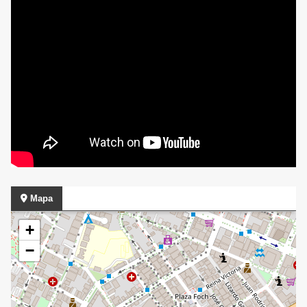
Mapa
+
−