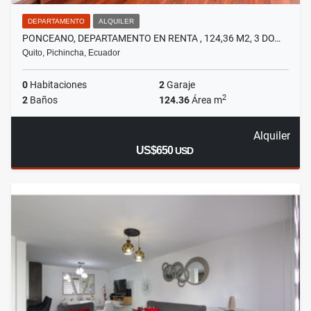
DEPARTAMENTO
ALQUILER
PONCEANO, DEPARTAMENTO EN RENTA , 124,36 M2, 3 DO…
Quito, Pichincha, Ecuador
0
Habitaciones
2
Garaje
2
2
Baños
124.36
Área m
Alquiler
US$650
USD