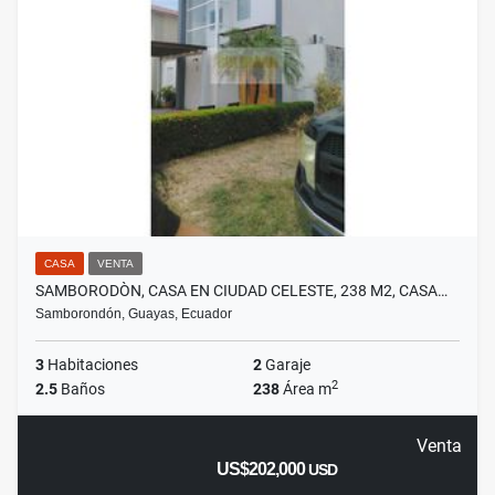
CASA
VENTA
SAMBORODÒN, CASA EN CIUDAD CELESTE, 238 M2, CASA…
Samborondón, Guayas, Ecuador
3
Habitaciones
2
Garaje
2
2.5
Baños
238
Área m
Venta
US$202,000
USD