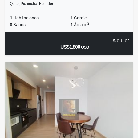
Quito, Pichincha, Ecuador
1
Habitaciones
1
Garaje
2
0
Baños
1
Área m
Alquiler
US$1,800
USD