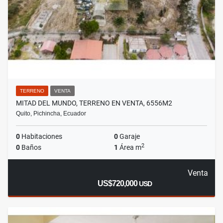
TERRENO
VENTA
MITAD DEL MUNDO, TERRENO EN VENTA, 6556M2
Quito, Pichincha, Ecuador
0
Habitaciones
0
Garaje
2
0
Baños
1
Área m
Venta
US$720,000
USD