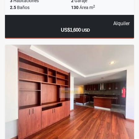
3
Habitaciones
2
Garaje
2
2.5
Baños
130
Área m
Alquiler
US$1,600
USD