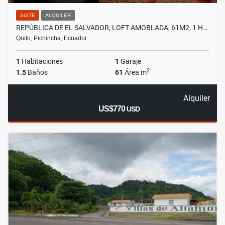
SUITE
ALQUILER
REPÚBLICA DE EL SALVADOR, LOFT AMOBLADA, 61M2, 1 H…
Quito, Pichincha, Ecuador
1
Habitaciones
1
Garaje
2
1.5
Baños
61
Área m
Alquiler
US$770
USD