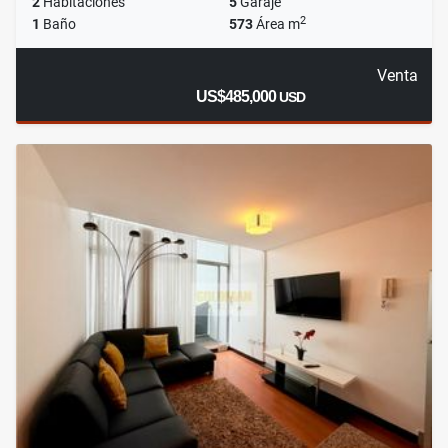
2
Habitaciones
5
Garaje
2
1
Baño
573
Área m
Venta
US$485,000
USD