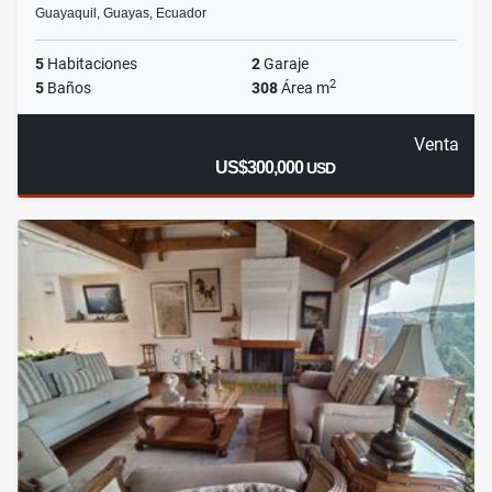
Guayaquil, Guayas, Ecuador
5
Habitaciones
2
Garaje
2
5
Baños
308
Área m
Venta
US$300,000
USD