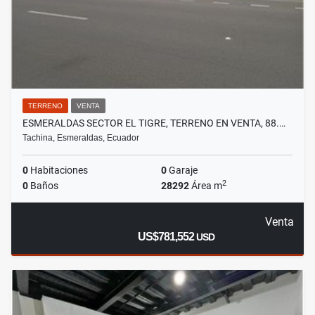
TERRENO
VENTA
ESMERALDAS SECTOR EL TIGRE, TERRENO EN VENTA, 88.…
Tachina, Esmeraldas, Ecuador
0
Habitaciones
0
Garaje
2
0
Baños
28292
Área m
Venta
US$781,552
USD