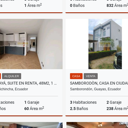
2
s
1
Área m
0
Baños
832
Área m
Venta
US$725,000
US$33,900
ALQUILER
CASA
VENTA
CUMBAYÁ, SUITE EN RENTA, 48M2, 1 PARQUEADERO Y 1 BODEGA
Pichincha, Ecuador
Samborondón, Guayas, Ecuador
taciones
1
Garaje
3
Habitaciones
2
Garaje
2
ños
60
Área m
2.5
Baños
238
Área m
Alquiler