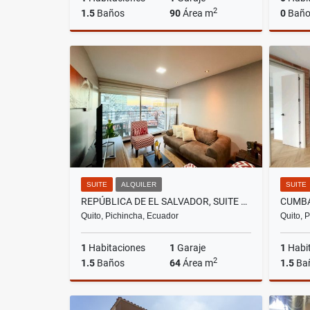
2
1.5
Baños
90
Área m
0
Baño
Alquiler
US$500
SUITE
ALQUILER
SUITE
REPÚBLICA DE EL SALVADOR, SUITE AMOBLADA, 64M2, 1 HABITACIÓN.
Quito, Pichincha, Ecuador
Quito, 
1
Habitaciones
1
Garaje
1
Habi
2
1.5
Baños
64
Área m
1.5
Ba
Alquiler