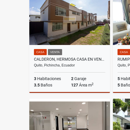
US$870
CASA
VENTA
CASA
CALDERON, HERMOSA CASA EN VENTA, 127M2
Quito, Pichincha, Ecuador
Quito, 
3
Habitaciones
2
Garaje
5
Habi
2
3.5
Baños
127
Área m
5
Baño
Venta
US$77,900