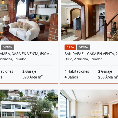
US$580
US$202,000
VENTA
CASA
VENTA
RUMIPAMBA, CASA EN VENTA, 590M2, 5 HABITACIONES
SAN RAFAEL, CASA EN VENTA, 2
Pichincha, Ecuador
Quito, Pichincha, Ecuador
taciones
2
Garaje
4
Habitaciones
2
Garaje
2
s
590
Área m
4
Baños
258
Área m
Venta
US$263,000
US$179,000