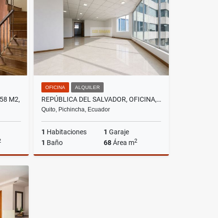
US$93,000
OFICINA
ALQUILER
58 M2,
REPÚBLICA DEL SALVADOR, OFICINA, 68 M2, 1 PARQUEADERO.
Quito, Pichincha, Ecuador
1
Habitaciones
1
Garaje
2
2
1
Baño
68
Área m
Venta
Alquiler
US$550