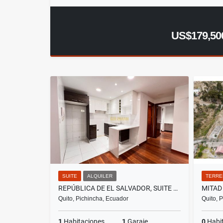
US$179,50
SUITE
ALQUILER
TERRE
REPÚBLICA DE EL SALVADOR, SUITE EN RENTA, 65M2, 1 PARQUEADERO
Quito, Pichincha, Ecuador
Quito, 
1
Habitaciones
1
Garaje
0
Habi