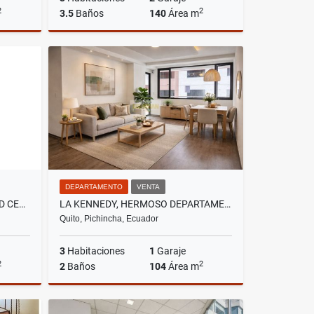
2
2
3.5
Baños
140
Área m
Venta
Alquiler
US$1,300
DEPARTAMENTO
VENTA
SAMBORODÒN, CASA EN CIUDAD CELESTE, 238 M2, CASA CON JACUZZI, PÉRGOLA
LA KENNEDY, HERMOSO DEPARTAMENTO EN VENTA, 104M2
Quito, Pichincha, Ecuador
3
Habitaciones
1
Garaje
2
2
2
Baños
104
Área m
Venta
Venta