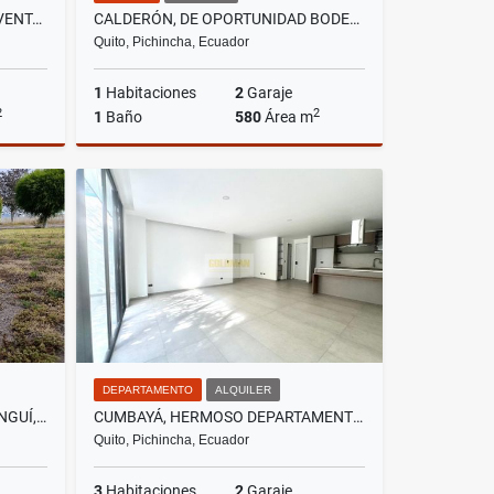
EL BATÁN, DEPARTAMENTO EN VENTA, 176M2, 3 HABITACIONES, BALCON
CALDERÓN, DE OPORTUNIDAD BODEGA EN RENTA, 580M2
Quito, Pichincha, Ecuador
1
Habitaciones
2
Garaje
2
2
1
Baño
580
Área m
Venta
Alquiler
US$3,480
DEPARTAMENTO
ALQUILER
VÍA AQUA RIVER PARK, MALCHINGUÍ, TERRENO EN VENTA, 832M2
CUMBAYÁ, HERMOSO DEPARTAMENTO EN RENTA, 140M2
Quito, Pichincha, Ecuador
3
Habitaciones
2
Garaje