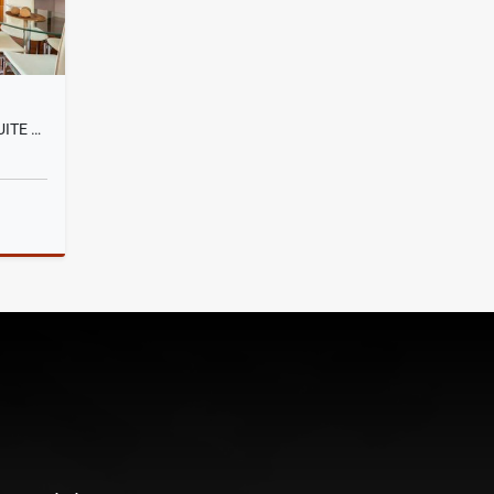
REPÚBLICA DE EL SALVADOR, SUITE AMOBLADA EN RENTA, 60M2
lquiler