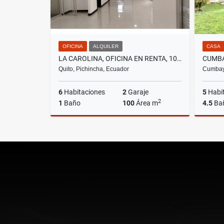
OFICINA
ALQUILER
CASA
LA CAROLINA, OFICINA EN RENTA, 100M2
Quito, Pichincha, Ecuador
Cumbayá
6
Habitaciones
2
Garaje
5
Habi
2
1
Baño
100
Área m
4.5
Ba
Alquiler
US$1,217