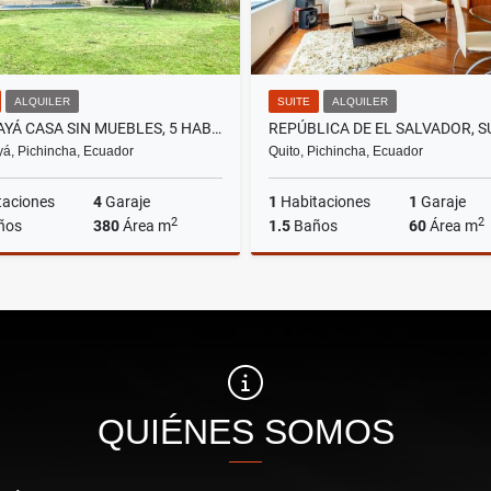
ALQUILER
SUITE
ALQUILER
CUMBAYÁ CASA SIN MUEBLES, 5 HABITACIONES, 4 PARQUEADEROS,380M2
, Pichincha, Ecuador
Quito, Pichincha, Ecuador
taciones
4
Garaje
1
Habitaciones
1
Garaje
2
2
ños
380
Área m
1.5
Baños
60
Área m
Alquiler
A
US$3,000
US$600
QUIÉNES SOMOS