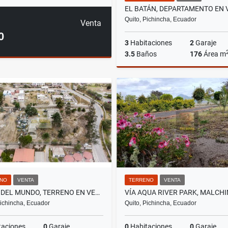
Quito, Pichincha, Ecuador
Venta
0
3
Habitaciones
2
Garaje
3.5
Baños
176
Área m
US$235,000
NO
VENTA
TERRENO
VENTA
MITAD DEL MUNDO, TERRENO EN VENTA, 6556M2
Pichincha, Ecuador
Quito, Pichincha, Ecuador
taciones
0
Garaje
0
Habitaciones
0
Garaje