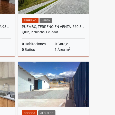
TERRENO
VENTA
LA PRADERA, OFICINA EN RENTA 93M2
PUEMBO, TERRENO EN VENTA, 560.39M2, 2 PISOS
Quito, Pichincha, Ecuador
0
Habitaciones
0
Garaje
2
0
Baños
1
Área m
lquiler
Venta
US$174,841
BODEGA
ALQUILER