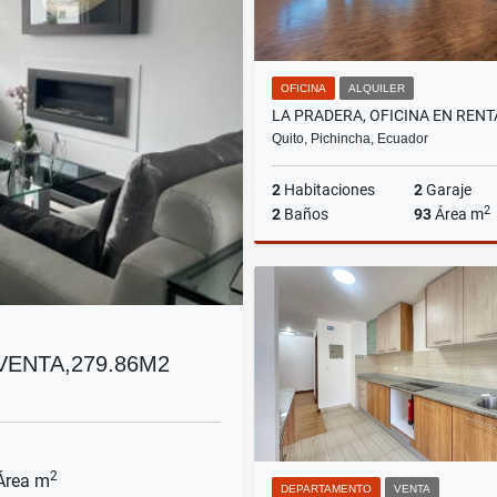
OFICINA
ALQUILER
Quito, Pichincha, Ecuador
2
Habitaciones
2
Garaje
2
2
Baños
93
Área m
A
US$1,200
ENTA,279.86M2
2
rea m
DEPARTAMENTO
VENTA