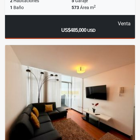
2
Habitaciones
5
Garaje
2
1
Baño
573
Área m
Venta
US$485,000
USD