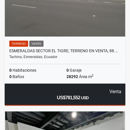
TERRENO
VENTA
ESMERALDAS SECTOR EL TIGRE, TERRENO EN VENTA, 88.…
Tachina, Esmeraldas, Ecuador
0
Habitaciones
0
Garaje
2
0
Baños
28292
Área m
Venta
US$781,552
USD