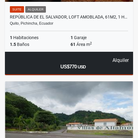
SUITE
ALQUILER
REPÚBLICA DE EL SALVADOR, LOFT AMOBLADA, 61M2, 1 H…
Quito, Pichincha, Ecuador
1
Habitaciones
1
Garaje
2
1.5
Baños
61
Área m
Alquiler
US$770
USD