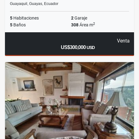
Guayaquil, Guayas, Ecuador
5
Habitaciones
2
Garaje
2
5
Baños
308
Área m
Venta
US$300,000
USD