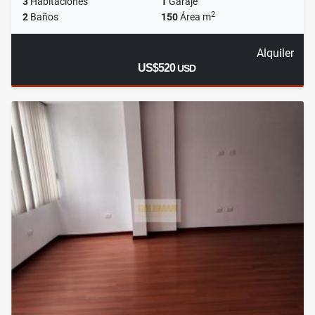
3
Habitaciones
1
Garaje
2
2
Baños
150
Área m
Alquiler
US$520
USD