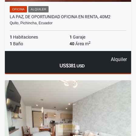
OFICINA
ALQUILER
LA PAZ, DE OPORTUNIDAD OFICINA EN RENTA, 40M2
Quito, Pichincha, Ecuador
1
Habitaciones
1
Garaje
2
1
Baño
40
Área m
Alquiler
US$381
USD