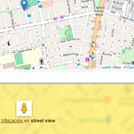
Leaflet
| Wasi - ©
Ope
r Ubicación
en
street view