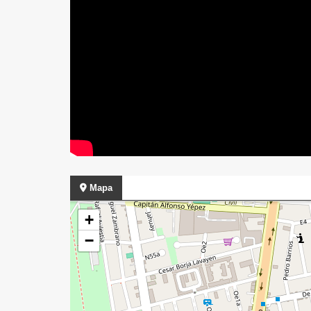
Mapa
+
−