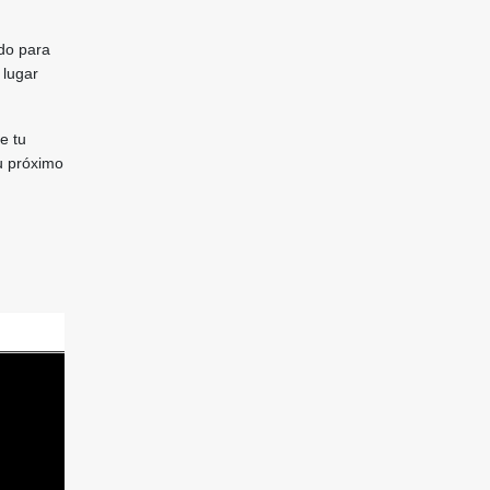
ado para
 lugar
e tu
u próximo