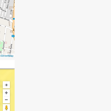
nStreetMap