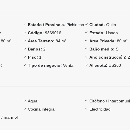
Estado / Provincia:
Pichincha
Ciudad:
Quito
y
Código:
9869016
Estado:
Usado
80 m²
Área Terreno:
84 m²
Área Privada:
80 m²
Baños:
2
Baño medio:
Si
Piso:
1
Año construcción:
2
:
Tipo de negocio:
Venta
Alicuota:
US$60
Agua
Citófono / Intercomun
Cocina integral
Electricidad
 / mármol