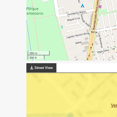
200 m
500 ft
Street View
Ve