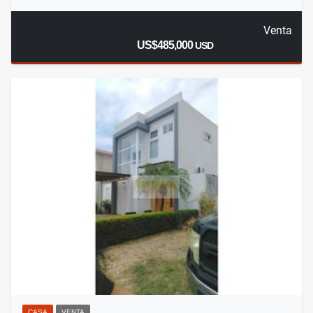
Venta
US$485,000
USD
CASA
VENTA