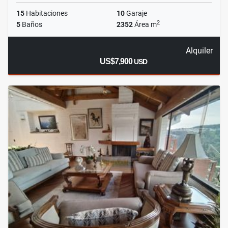
15
Habitaciones
10
Garaje
2
5
Baños
2352
Área m
Alquiler
US$7,900
USD