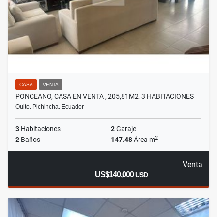
CASA
VENTA
PONCEANO, CASA EN VENTA , 205,81M2, 3 HABITACIONES
Quito, Pichincha, Ecuador
3
Habitaciones
2
Garaje
2
2
Baños
147.48
Área m
Venta
US$140,000
USD