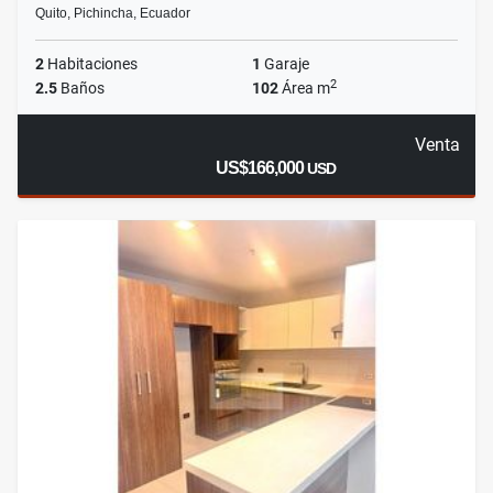
Quito, Pichincha, Ecuador
2
Habitaciones
1
Garaje
2
2.5
Baños
102
Área m
Venta
US$166,000
USD