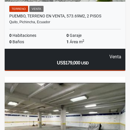
TERRENO
VENTA
PUEMBO, TERRENO EN VENTA, 573.69M2, 2 PISOS
Quito, Pichincha, Ecuador
0
Habitaciones
0
Garaje
2
0
Baños
1
Área m
Venta
US$179,000
USD