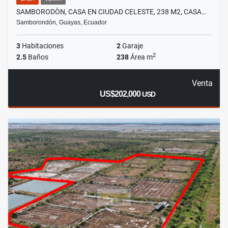
SAMBORODÒN, CASA EN CIUDAD CELESTE, 238 M2, CASA…
Samborondón, Guayas, Ecuador
3
Habitaciones
2
Garaje
2
2.5
Baños
238
Área m
Venta
US$202,000
USD