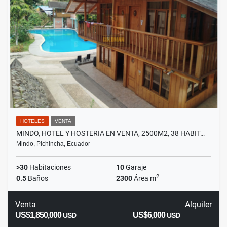
HOTELES
VENTA
MINDO, HOTEL Y HOSTERIA EN VENTA, 2500M2, 38 HABIT…
Mindo, Pichincha, Ecuador
>30
Habitaciones
10
Garaje
2
0.5
Baños
2300
Área m
Venta
Alquiler
US$1,850,000
US$6,000
USD
USD