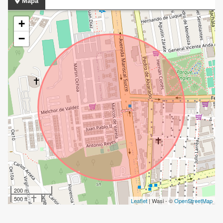
Mapa
+
−
200 m
500 ft
Leaflet
| Wasi - ©
OpenStreetMap