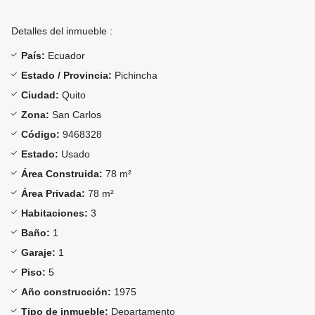
Detalles del inmueble :
País:
Ecuador
Estado / Provincia:
Pichincha
Ciudad:
Quito
Zona:
San Carlos
Código:
9468328
Estado:
Usado
Área Construida:
78 m²
Área Privada:
78 m²
Habitaciones:
3
Baño:
1
Garaje:
1
Piso:
5
Año construcción:
1975
Tipo de inmueble:
Departamento