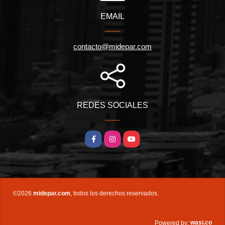
EMAIL
contacto@midepar.com
REDES SOCIALES
Facebook
Instagram
YouTube
©2026
midepar.com
, todos los derechos reservados.
wasi.co
Powered by: