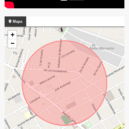
Mapa
+
−