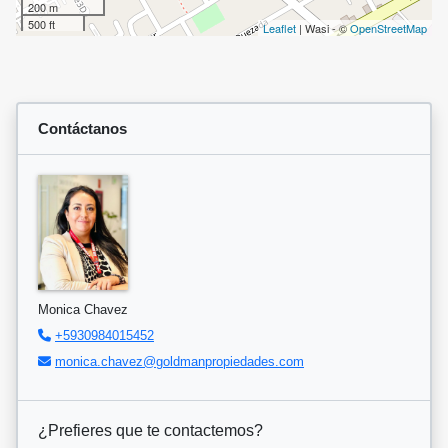
200 m
500 ft
Leaflet
| Wasi - ©
OpenStreetMap
Contáctanos
Monica Chavez
+5930984015452
monica.chavez@goldmanpropiedades.com
¿Prefieres que te contactemos?