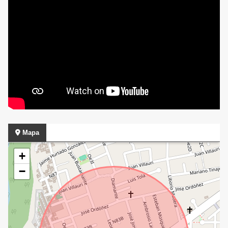
Mapa
+
−