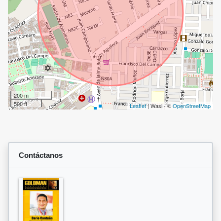
200 m
500 ft
Leaflet
| Wasi - ©
OpenStreetMap
Contáctanos