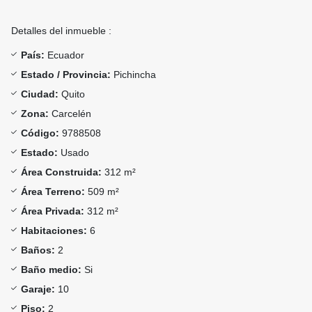
Detalles del inmueble :
País:
Ecuador
Estado / Provincia:
Pichincha
Ciudad:
Quito
Zona:
Carcelén
Código:
9788508
Estado:
Usado
Área Construida:
312 m²
Área Terreno:
509 m²
Área Privada:
312 m²
Habitaciones:
6
Baños:
2
Baño medio:
Si
Garaje:
10
Piso:
2