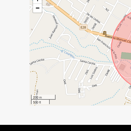
−
200 m
500 ft