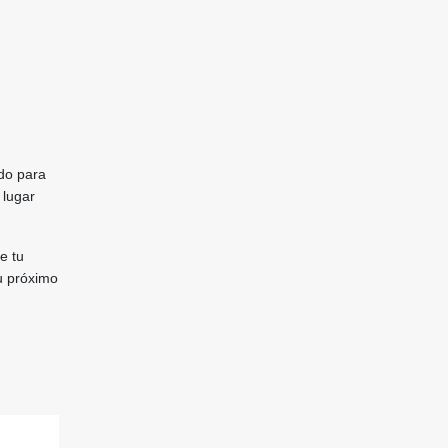
ado para
 lugar
e tu
u próximo