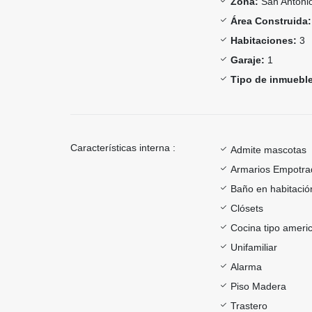
Zona:
San Antoni
Área Construida:
Habitaciones:
3
Garaje:
1
Tipo de inmueble
Características interna :
Admite mascotas
Armarios Empotra
Baño en habitación
Clósets
Cocina tipo ameri
Unifamiliar
Alarma
Piso Madera
Trastero