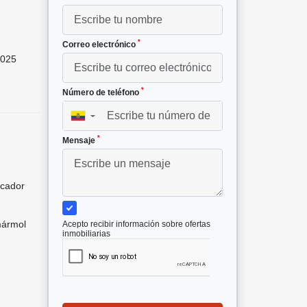
²
*
Correo electrónico
025
*
Número de teléfono
▼
*
Mensaje
icador
mármol
Acepto recibir información sobre ofertas
inmobiliarias