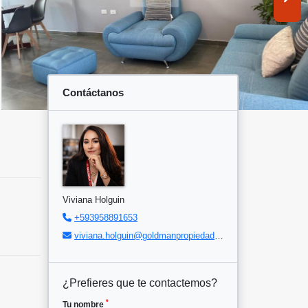
Contáctanos
Viviana Holguin
+593958891653
viviana.holguin@goldmanpropiedades.com
¿Prefieres que te contactemos?
*
Tu nombre