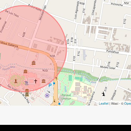
Leaflet
| Wasi - ©
Ope