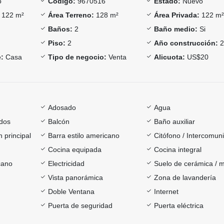
o
Código:
9670516
Estado:
Nuevo
122 m²
Área Terreno:
128 m²
Área Privada:
122 m
Baños:
2
Baño medio:
Si
Piso:
2
Año construcción:
2
:
Casa
Tipo de negocio:
Venta
Alicuota:
US$20
Adosado
Agua
dos
Balcón
Baño auxiliar
 principal
Barra estilo americano
Citófono / Intercomun
Cocina equipada
Cocina integral
cano
Electricidad
Suelo de cerámica / 
Vista panorámica
Zona de lavandería
Doble Ventana
Internet
Puerta de seguridad
Puerta eléctrica