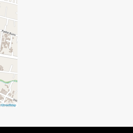
nStreetMap