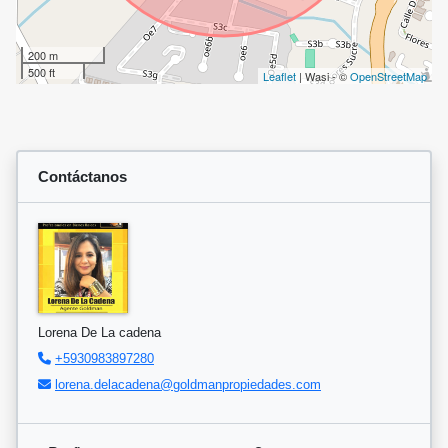
200 m
500 ft
Leaflet
| Wasi - ©
OpenStreetMap
Contáctanos
Lorena De La cadena
+5930983897280
lorena.delacadena@goldmanpropiedades.com