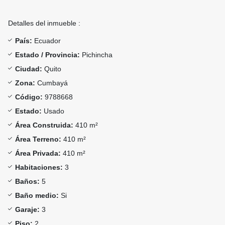
Detalles del inmueble :
País:
Ecuador
Estado / Provincia:
Pichincha
Ciudad:
Quito
Zona:
Cumbayá
Código:
9788668
Estado:
Usado
Área Construida:
410 m²
Área Terreno:
410 m²
Área Privada:
410 m²
Habitaciones:
3
Baños:
5
Baño medio:
Si
Garaje:
3
Piso:
2