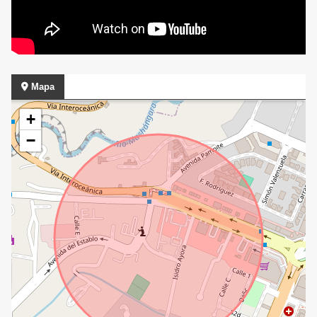
Mapa
+
−