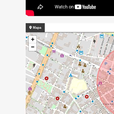
Mapa
+
−