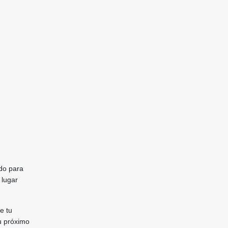
ado para
 lugar
e tu
u próximo