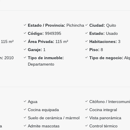
Estado / Provincia:
Pichincha
Ciudad:
Quito
Código:
9949395
Estado:
Usado
115 m²
Área Privada:
115 m²
Habitaciones:
3
Garaje:
1
Piso:
8
n:
2010
Tipo de inmueble:
Tipo de negocio:
Alq
Departamento
Agua
Citófono / Intercomun
Cocina equipada
Cocina integral
Suelo de cerámica / mármol
Vista panorámica
ía
Admite mascotas
Control térmico