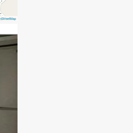
nStreetMap