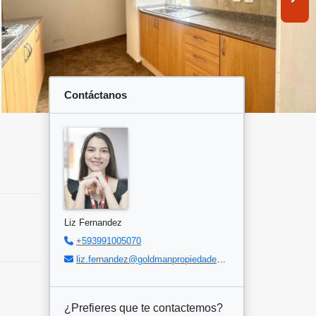
Contáctanos
Liz Fernandez
+593991005070
liz.fernandez@goldmanpropiedades.com
¿Prefieres que te contactemos?