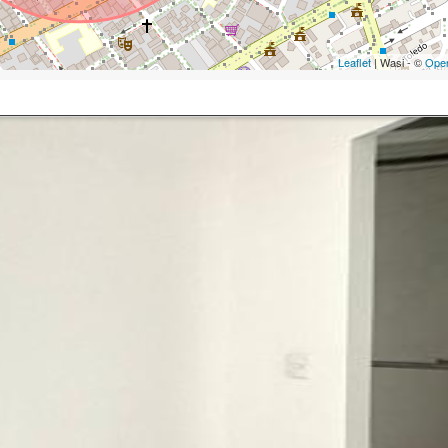
Leaflet
| Wasi - ©
Ope