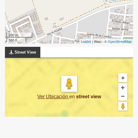
200 m
500 ft
Leaflet
| Wasi - ©
OpenStreetMap
Street View
Ver Ubicación
en
street view