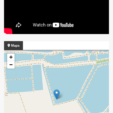
Mapa
+
−