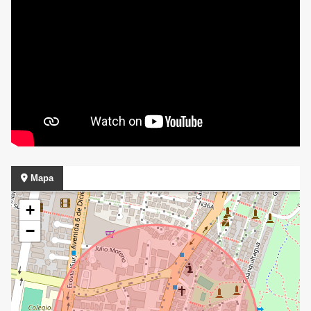
Mapa
+
−