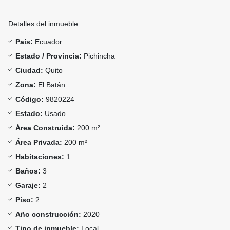
Detalles del inmueble :
País:
Ecuador
Estado / Provincia:
Pichincha
Ciudad:
Quito
Zona:
El Batán
Código:
9820224
Estado:
Usado
Área Construida:
200 m²
Área Privada:
200 m²
Habitaciones:
1
Baños:
3
Garaje:
2
Piso:
2
Año construcción:
2020
Tipo de inmueble:
Local