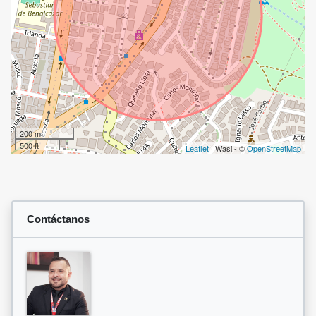
200 m
500 ft
Leaflet
| Wasi - ©
OpenStreetMap
Contáctanos