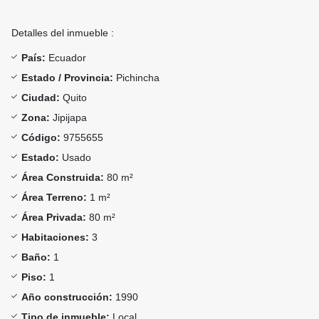
Detalles del inmueble :
País:
Ecuador
Estado / Provincia:
Pichincha
Ciudad:
Quito
Zona:
Jipijapa
Código:
9755655
Estado:
Usado
Área Construida:
80 m²
Área Terreno:
1 m²
Área Privada:
80 m²
Habitaciones:
3
Baño:
1
Piso:
1
Año construcción:
1990
Tipo de inmueble:
Local