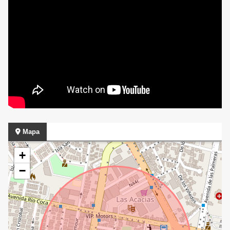
Mapa
+
−