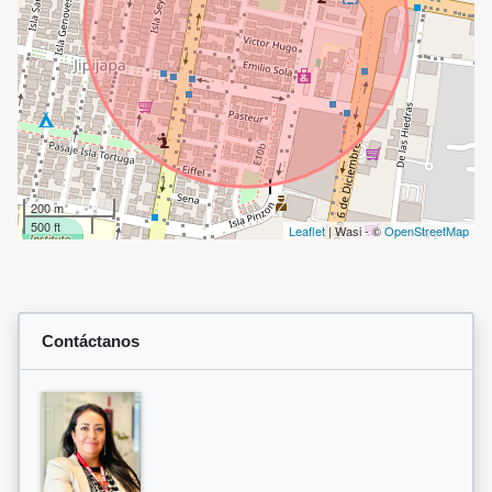
200 m
500 ft
Leaflet
| Wasi - ©
OpenStreetMap
Contáctanos