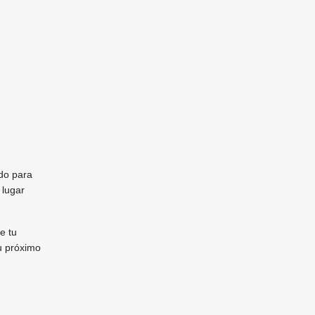
ado para
 lugar
e tu
u próximo