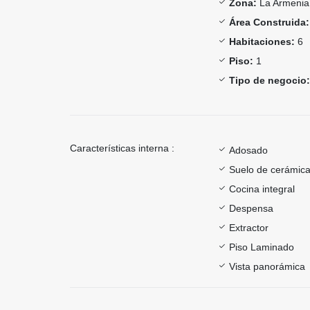
Zona:
La Armenia
Área Construida:
Habitaciones:
6
Piso:
1
Tipo de negocio:
Características interna :
Adosado
Suelo de cerámica
Cocina integral
Despensa
Extractor
Piso Laminado
Vista panorámica