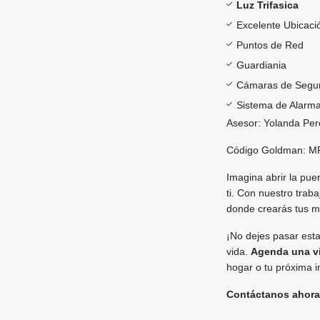
Luz Trifasica
Excelente Ubicaci
Puntos de Red
Guardiania
Cámaras de Segu
Sistema de Alarm
Asesor: Yolanda Pe
Código Goldman: M
Imagina abrir la pue
ti. Con nuestro trab
donde crearás tus 
¡No dejes pasar esta
vida.
Agenda una v
hogar o tu próxima i
Contáctanos ahora