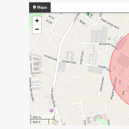
Mapa
+
−
200 m
500 ft