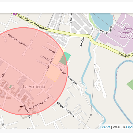
Leaflet
| Wasi - ©
Ope