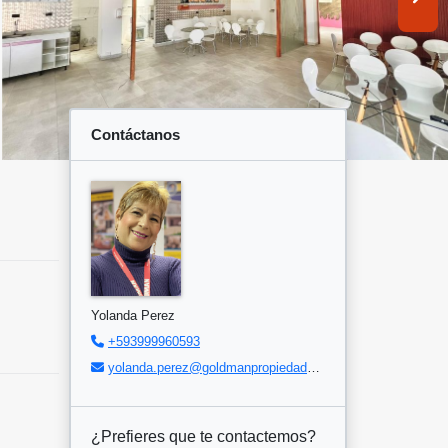
Contáctanos
Yolanda Perez
+593999960593
yolanda.perez@goldmanpropiedades.com
¿Prefieres que te contactemos?