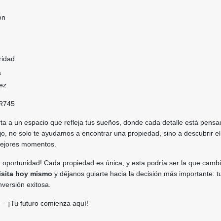
ón
ridad
a
rez
R745
rta a un espacio que refleja tus sueños, donde cada detalle está pens
ajo, no solo te ayudamos a encontrar una propiedad, sino a descubrir el
mejores momentos.
 oportunidad! Cada propiedad es única, y esta podría ser la que cambi
isita hoy mismo
y déjanos guiarte hacia la decisión más importante: t
nversión exitosa.
– ¡Tu futuro comienza aquí!