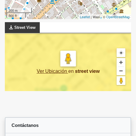
200 m
500 ft
Leaflet
| Wasi - ©
OpenStreetMap
Street View
Ver Ubicación
en
street view
Contáctanos