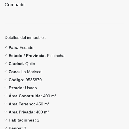
Compartir
Detalles del inmueble :
País:
Ecuador
Estado / Provincia:
Pichincha
Ciudad:
Quito
Zona:
La Mariscal
Código:
9535870
Estado:
Usado
Área Construida:
400 m²
Área Terreno:
450 m²
Área Privada:
400 m²
Habitaciones:
2
Baños:
3