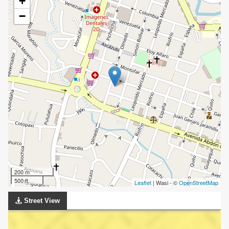
+
−
200 m
500 ft
Leaflet
| Wasi - ©
OpenStreetMap
Street View