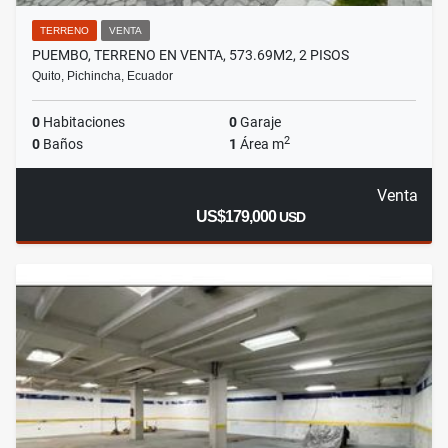
TERRENO
VENTA
PUEMBO, TERRENO EN VENTA, 573.69M2, 2 PISOS
Quito, Pichincha, Ecuador
0
Habitaciones
0
Garaje
2
0
Baños
1
Área m
Venta
US$179,000
USD