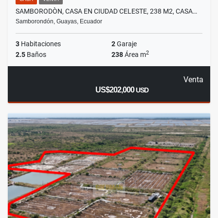
SAMBORODÒN, CASA EN CIUDAD CELESTE, 238 M2, CASA…
Samborondón, Guayas, Ecuador
3
Habitaciones
2
Garaje
2
2.5
Baños
238
Área m
Venta
US$202,000
USD