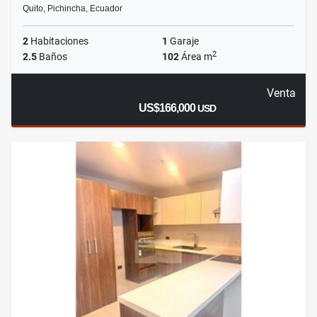
Quito, Pichincha, Ecuador
2
Habitaciones
1
Garaje
2
2.5
Baños
102
Área m
Venta
US$166,000
USD