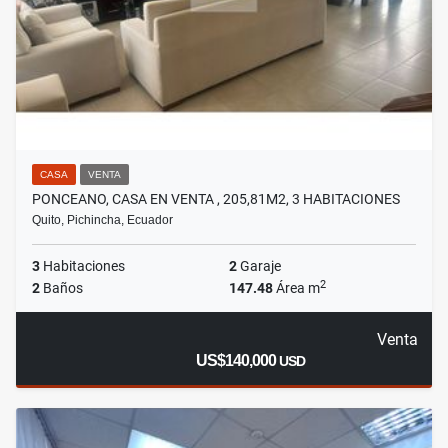
CASA
VENTA
PONCEANO, CASA EN VENTA , 205,81M2, 3 HABITACIONES
Quito, Pichincha, Ecuador
3
Habitaciones
2
Garaje
2
2
Baños
147.48
Área m
Venta
US$140,000
USD