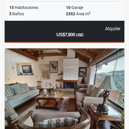
15
Habitaciones
10
Garaje
2
5
Baños
2352
Área m
Alquiler
US$7,900
USD