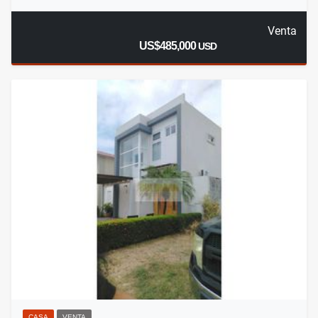
Venta
US$485,000
USD
CASA
VENTA