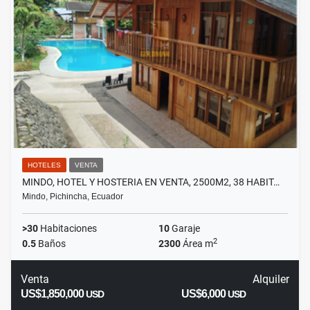
HOTELES
VENTA
MINDO, HOTEL Y HOSTERIA EN VENTA, 2500M2, 38 HABIT…
Mindo, Pichincha, Ecuador
>30
Habitaciones
10
Garaje
2
0.5
Baños
2300
Área m
Venta
Alquiler
US$1,850,000
US$6,000
USD
USD