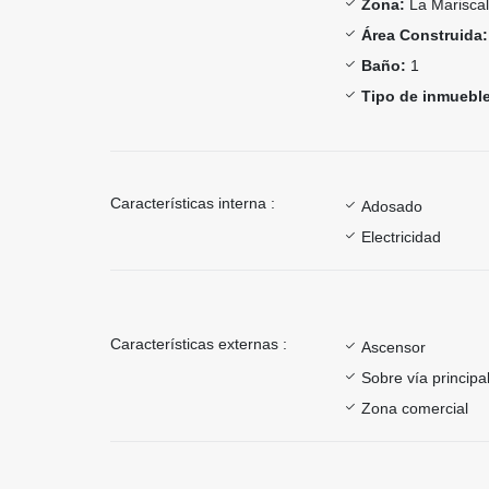
Zona:
La Mariscal
Área Construida:
Baño:
1
Tipo de inmueble
Características interna :
Adosado
Electricidad
Características externas :
Ascensor
Sobre vía principa
Zona comercial