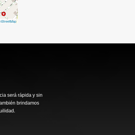
nStreetMap
ia será rápida y sin
 también brindamos
ilidad.