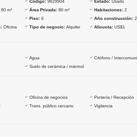
Código:
9829904
Estado:
Usado
80 m²
Área Privada:
80 m²
Habitaciones:
2
Piso:
6
Año construcción:
2
:
Oficina
Tipo de negocio:
Alquiler
Alicuota:
US$1
Agua
Citófono / Intercomun
Suelo de cerámica / mármol
Oficina de negocios
Portería / Recepción
l
Trans. público cercano
Vigilancia