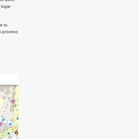
 lugar
e tu
u próximo