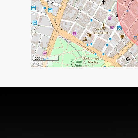
200 m
500 ft