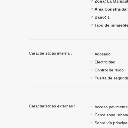
Zona:
La Mariscal
Área Construida:
Baño:
1
Tipo de inmueble
Características interna :
Adosado
Electricidad
Control de ruido
Puerta de segurid
Características externas :
Acceso paviment
Cerca zona urban
Sobre vía principa