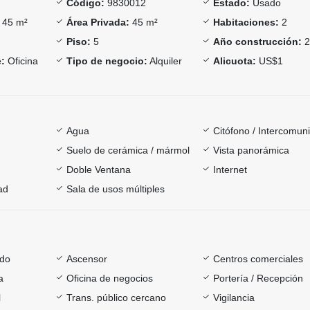
Código:
9830012
Estado:
Usado
45 m²
Área Privada:
45 m²
Habitaciones:
2
Piso:
5
Año construcción:
2
:
Oficina
Tipo de negocio:
Alquiler
Alicuota:
US$1
Agua
Citófono / Intercomun
Suelo de cerámica / mármol
Vista panorámica
Doble Ventana
Internet
ad
Sala de usos múltiples
ado
Ascensor
Centros comerciales
a
Oficina de negocios
Portería / Recepción
l
Trans. público cercano
Vigilancia