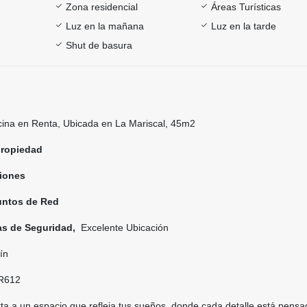
Zona residencial
Áreas Turísticas
Luz en la mañana
Luz en la tarde
Shut de basura
cina en Renta, Ubicada en La Mariscal, 45m2
propiedad
siones
untos de Red
as de Seguridad,
Excelente Ubicación
ín
R612
rta a un espacio que refleja tus sueños, donde cada detalle está pens