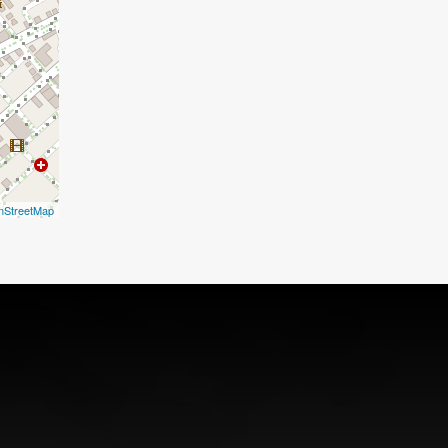
nStreetMap