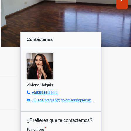
Contáctanos
Viviana Holguin
+593958891653
viviana.holguin@goldmanpropiedades.com
¿Prefieres que te contactemos?
*
Tu nombre