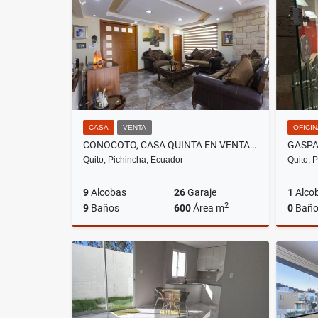
US$700
CASA
VENTA
OFICI
CONOCOTO, CASA QUINTA EN VENTA, 600M2, 9 HABITACIONES
Quito, Pichincha, Ecuador
Quito, 
9
Alcobas
26
Garaje
1
Alco
2
9
Baños
600
Área m
0
Baño
Venta
US$301,500