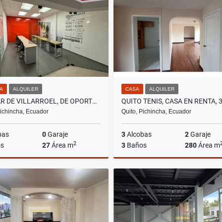
US$239,000
US$725,000
NA
ALQUILER
CASA
ALQUILER
GASPAR DE VILLARROEL, DE OPORTUNIDAD OFICINA EN RENTA, 27M2
Pichincha, Ecuador
Quito, Pichincha, Ecuador
bas
0
Garaje
3
Alcobas
2
Garaje
2
s
27
Área m
3
Baños
280
Área m
Alquiler
A
US$640
US$1,200