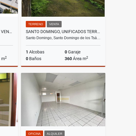
TERRENO
VENTA
CALDERÓN, HERMOSA CASA EN VENTA, 134,08M2
SANTO DOMINGO, UNIFICADOS TERRENO, 360M2
Santo Domingo, Santo Domingo de los Tsá…
1
Alcobas
0
Garaje
2
2
a m
0
Baños
360
Área m
Venta
Venta
US$43,400
OFICINA
ALQUILER