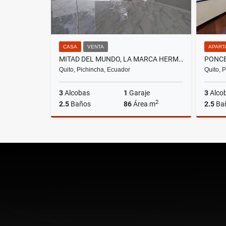
CASA
VENTA
APART
MITAD DEL MUNDO, LA MARCA HERMOSA CASA EN VENTA, 86M2
Quito, Pichincha, Ecuador
Quito, 
3
Alcobas
1
Garaje
3
Alco
2
2.5
Baños
86
Área m
2.5
Ba
Venta
US$66,000