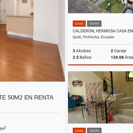
CASA
VENTA
Quito, Pichincha, Ecuador
3
Alcobas
2
Garaje
2.5
Baños
134.08
Áre
US$81,900
TE 50M2 EN RENTA
2
 m
CASA
VENTA