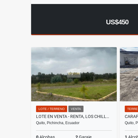
US$450
LOTE / TERRENO
VENTA
TERRE
LOTE EN VENTA - RENTA, LOS CHILLOS, PINTAG, 630M2
Quito, Pichincha, Ecuador
Quito, 
0
Alcobas
2
Garaje
1
Alco