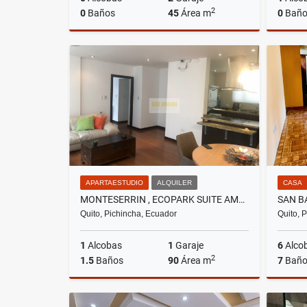
2
0
Baños
45
Área m
0
Baño
Venta
Alquiler
US$31,000
US$402
APARTAESTUDIO
ALQUILER
CASA
MONTESERRIN , ECOPARK SUITE AMOBLADA EN RENTA, 90M2, 1 HABITACIÓN
Quito, Pichincha, Ecuador
Quito, 
1
Alcobas
1
Garaje
6
Alco
2
1.5
Baños
90
Área m
7
Baño
Alquiler