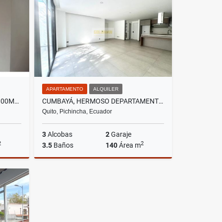
US$165,000
APARTAMENTO
ALQUILER
QUITO TENIS, CASA EN RENTA, 300M2, 3 HABITACIONES
CUMBAYÁ, HERMOSO DEPARTAMENTO EN RENTA, 140M2
Quito, Pichincha, Ecuador
3
Alcobas
2
Garaje
2
2
3.5
Baños
140
Área m
lquiler
Alquiler
US$1,300