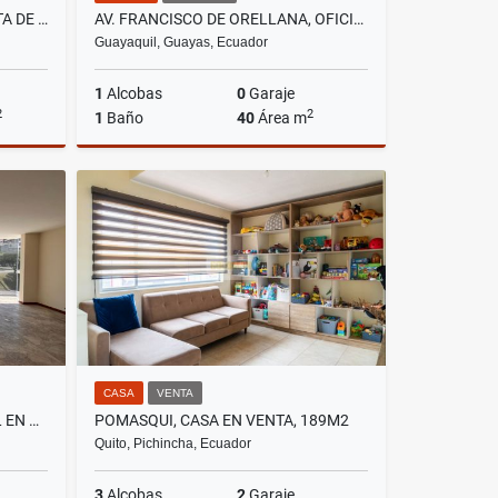
SAMBORONDÓN, CASA EN VENTA DE 220M2, 3 HABITACIONES
AV. FRANCISCO DE ORELLANA, OFICINAS COMERCIAL EN RENTA, 40M2
Guayaquil, Guayas, Ecuador
1
Alcobas
0
Garaje
2
2
1
Baño
40
Área m
Venta
Alquiler
US$400
CASA
VENTA
PONCEANO, LOCAL COMERCIAL EN RENTA, 150M2
POMASQUI, CASA EN VENTA, 189M2
Quito, Pichincha, Ecuador
3
Alcobas
2
Garaje