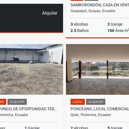
Guayaquil, Guayas, Ecuador
Alquiler
3
Alcobas
2
Garaje
2.5
Baños
160
Área m
US$190,000
NO
ALQUILER
LOCAL
ALQUILER
CARAPUNGO, DE OPORTUNIDAD TERRENO EN RENTA, 520M2
Pichincha, Ecuador
Quito, Pichincha, Ecuador
bas
1
Garaje
2
Alcobas
5
Garaje