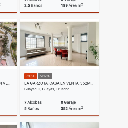
2
2
2.5
Baños
189
Área m
lquiler
Venta
US$97,000
CASA
VENTA
MITAD DEL MUNDO, TERRENO EN VENTA, 6556M2
LA GARZOTA, CASA EN VENTA, 352M2, 7 HABITACIONES
Guayaquil, Guayas, Ecuador
7
Alcobas
0
Garaje
2
5
Baños
352
Área m
Venta
Venta