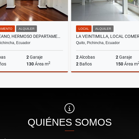
AMENTO
ALQUILER
LOCAL
ALQUILER
PONCEANO, HERMOSO DEPARTAMENTO EN RENTA, 130 M2
Pichincha, Ecuador
Quito, Pichincha, Ecuador
bas
2
Garaje
2
Alcobas
2
Garaje
2
ños
130
Área m
2
Baños
150
Área m
Alquiler
A
US$600
US$1,200
QUIÉNES SOMOS