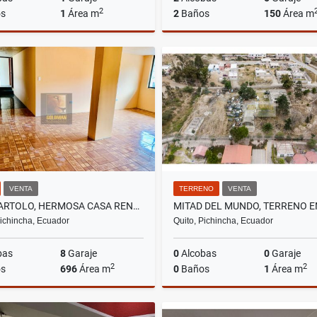
2
s
1
Área m
2
Baños
150
Área m
Alquiler
A
US$1,800
US$1,850
VENTA
TERRENO
VENTA
SAN BARTOLO, HERMOSA CASA RENTERA EN VENTA, 696M2
Pichincha, Ecuador
Quito, Pichincha, Ecuador
bas
8
Garaje
0
Alcobas
0
Garaje
2
2
s
696
Área m
0
Baños
1
Área m
Venta