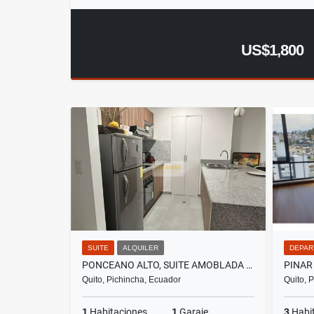
US$1,800
SUITE
ALQUILER
DEPAR
PONCEANO ALTO, SUITE AMOBLADA EN RENTA, 50M2
Quito, Pichincha, Ecuador
Quito, 
1
Habitaciones
1
Garaje
3
Habi