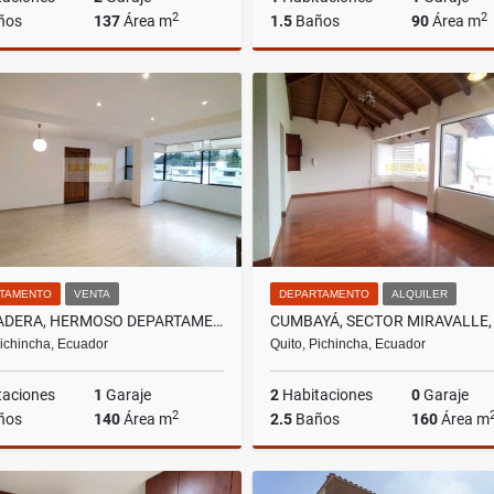
2
2
ños
137
Área m
1.5
Baños
90
Área m
Venta
A
US$184,500
US$700
TAMENTO
VENTA
DEPARTAMENTO
ALQUILER
LA PRADERA, HERMOSO DEPARTAMENTO REMODELADO EN VENTA, 140M2
Pichincha, Ecuador
Quito, Pichincha, Ecuador
taciones
1
Garaje
2
Habitaciones
0
Garaje
2
ños
140
Área m
2.5
Baños
160
Área m
Venta
A