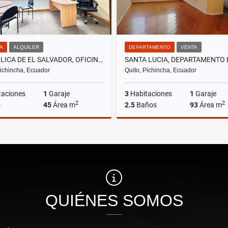
NA
ALQUILER
DEPARTAMENTO
VENTA
REPÚBLICA DE EL SALVADOR, OFICINA AMOBLADA EN RENTA, 45M2
Pichincha, Ecuador
Quito, Pichincha, Ecuador
taciones
1
Garaje
3
Habitaciones
1
Garaje
2
2
o
45
Área m
2.5
Baños
93
Área m
Alquiler
US$780
US$51,000
QUIÉNES SOMOS