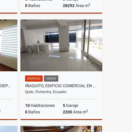
2
0
Baños
28292
Área m
lquiler
Venta
US$781,552
EDIFICIO
VENTA
CUMBAYÁ, SECTOR MIRAVALLE, DEPARTAMENTO EN RENTRA, 160M2
IÑAQUITO, EDIFICIO COMERCIAL EN VENTA, 2200M2, 10 AMBIENTES
Quito, Pichincha, Ecuador
10
Habitaciones
5
Garaje
2
2
0
Baños
2200
Área m
lquiler
Venta