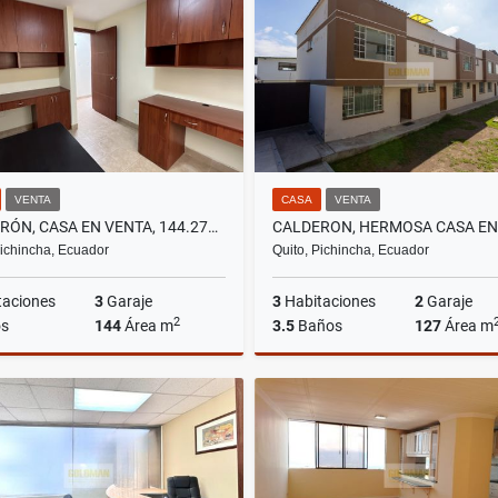
US$129,000
US$650
VENTA
CASA
VENTA
CALDERÓN, CASA EN VENTA, 144.27M2, 3 HABITACIONES
Pichincha, Ecuador
Quito, Pichincha, Ecuador
taciones
3
Garaje
3
Habitaciones
2
Garaje
2
s
144
Área m
3.5
Baños
127
Área m
Venta
US$72,500
US$77,900