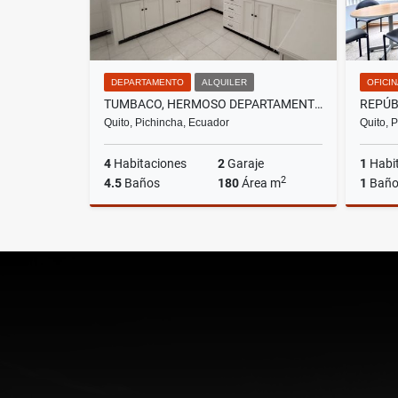
DEPARTAMENTO
ALQUILER
OFICI
TUMBACO, HERMOSO DEPARTAMENTO EN RENTA, 180M2
Quito, Pichincha, Ecuador
Quito, 
4
Habitaciones
2
Garaje
1
Habi
2
4.5
Baños
180
Área m
1
Bañ
Alquiler
US$670