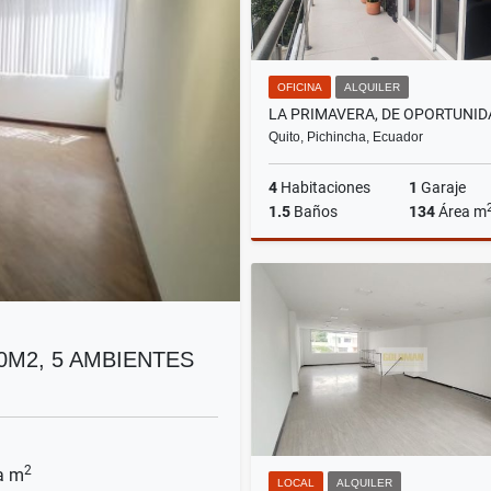
OFICINA
ALQUILER
Quito, Pichincha, Ecuador
4
Habitaciones
1
Garaje
1.5
Baños
134
Área m
A
US$1,120
00M2, 5 AMBIENTES
2
a m
LOCAL
ALQUILER