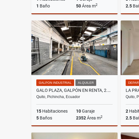
2
1
Baño
50
Área m
2.5
Ba
Alquiler
US$500
GALPON INDUSTRIAL
ALQUILER
DEPAR
GALO PLAZA, GALPÓN EN RENTA, 2.352M2
Quito, Pichincha, Ecuador
Quito, 
15
Habitaciones
10
Garaje
2
Habi
2
5
Baños
2352
Área m
2.5
Ba
Alquiler