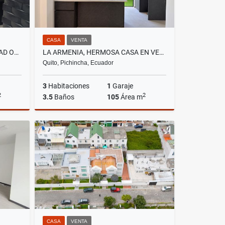
CASA
VENTA
LA PRIMAVERA, DE OPORTUNIDAD OFICINA SIN MUEBLES EN RENTA, CON 143M2
LA ARMENIA, HERMOSA CASA EN VENTA,NUEVA VIP 105M2
Quito, Pichincha, Ecuador
3
Habitaciones
1
Garaje
2
2
3.5
Baños
105
Área m
lquiler
Venta
US$89,900
CASA
VENTA