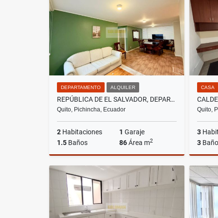
US$7,900
DEPARTAMENTO
ALQUILER
CASA
REPÚBLICA DE EL SALVADOR, DEPARTAMENTO EN RENTA, 86M2, 2 HABITACIONES
Quito, Pichincha, Ecuador
Quito, 
2
Habitaciones
1
Garaje
3
Habi
2
1.5
Baños
86
Área m
3
Baño
Alquiler
US$700