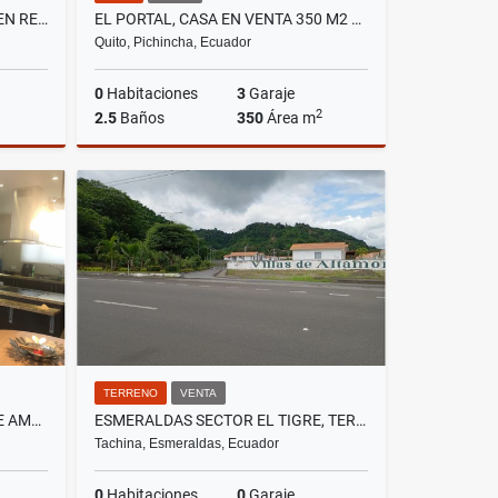
TUMBACO, LOCAL COMERCIAL EN RENTA, 97M2
EL PORTAL, CASA EN VENTA 350 M2 DE CONSTRUCCIÓN
Quito, Pichincha, Ecuador
0
Habitaciones
3
Garaje
2
2.5
Baños
350
Área m
lquiler
Venta
US$265,000
TERRENO
VENTA
MONTESERRIN , ECOPARK SUITE AMOBLADA EN RENTA, 90M2, 1 HABITACIÓN
ESMERALDAS SECTOR EL TIGRE, TERRENO EN VENTA, 88.209,54 M2
Tachina, Esmeraldas, Ecuador
0
Habitaciones
0
Garaje