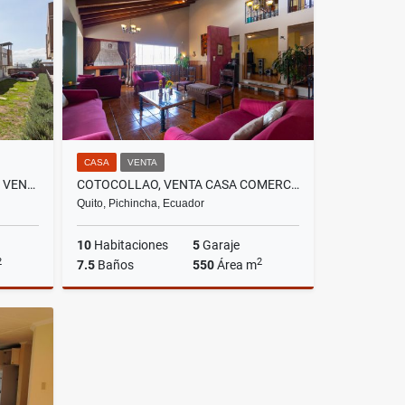
US$1,100,000
CASA
VENTA
CALDERON, HERMOSA CASA EN VENTA, 127M2
COTOCOLLAO, VENTA CASA COMERCIAL 550M2, CON 3 DEPARTAMENTOS
Quito, Pichincha, Ecuador
10
Habitaciones
5
Garaje
2
2
7.5
Baños
550
Área m
Venta
Venta
US$265,900