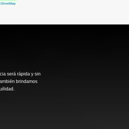
nStreetMap
ia será rápida y sin
 también brindamos
ilidad.