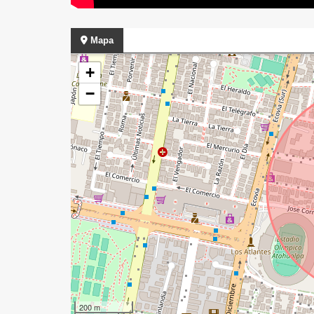
Mapa
+
−
200 m