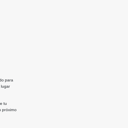
ado para
 lugar
e tu
u próximo