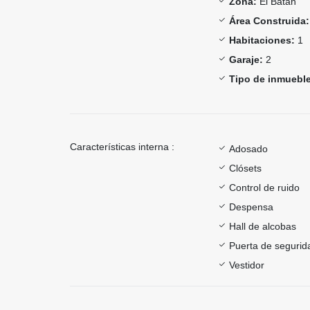
Zona:
El Batán
Área Construida:
Habitaciones:
1
Garaje:
2
Tipo de inmueble
Características interna :
Adosado
Clósets
Control de ruido
Despensa
Hall de alcobas
Puerta de segurid
Vestidor