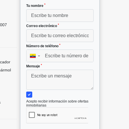
*
Tu nombre
007
*
Correo electrónico
*
Número de teléfono
▼
icador
*
Mensaje
mármol
Acepto recibir información sobre ofertas
s
inmobiliarias