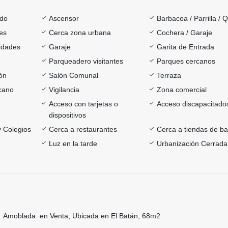
ado
Ascensor
Barbacoa / Parrilla / 
es
Cerca zona urbana
Cochera / Garaje
sidades
Garaje
Garita de Entrada
Parqueadero visitantes
Parques cercanos
ón
Salón Comunal
Terraza
rcano
Vigilancia
Zona comercial
Acceso con tarjetas o
Acceso discapacitado
dispositivos
y Colegios
Cerca a restaurantes
Cerca a tiendas de ba
Luz en la tarde
Urbanización Cerrada
 Amoblada en Venta, Ubicada en El Batán, 68m2