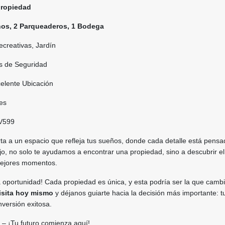
propiedad
ños, 2 Parqueaderos, 1 Bodega
creativas, Jardín
s de Seguridad
elente Ubicación
les
V599
rta a un espacio que refleja tus sueños, donde cada detalle está pens
ajo, no solo te ayudamos a encontrar una propiedad, sino a descubrir el
mejores momentos.
 oportunidad! Cada propiedad es única, y esta podría ser la que cambi
isita hoy mismo
y déjanos guiarte hacia la decisión más importante: t
nversión exitosa.
– ¡Tu futuro comienza aquí!