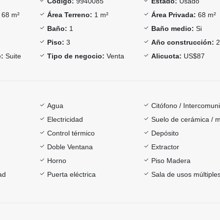
Código:
9940085
Estado:
Usado
68 m²
Área Terreno:
1 m²
Área Privada:
68 m²
Baño:
1
Baño medio:
Si
Piso:
3
Año construcción:
2
:
Suite
Tipo de negocio:
Venta
Alicuota:
US$87
Agua
Citófono / Intercomun
Electricidad
Suelo de cerámica / 
Control térmico
Depósito
Doble Ventana
Extractor
Horno
Piso Madera
ad
Puerta eléctrica
Sala de usos múltiple