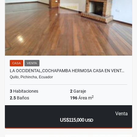
CASA
VENTA
LA OCCIDENTAL,COCHAPAMBA HERMOSA CASA EN VENT…
Quito, Pichincha, Ecuador
3
Habitaciones
2
Garaje
2
2.5
Baños
196
Área m
Venta
US$115,000
USD