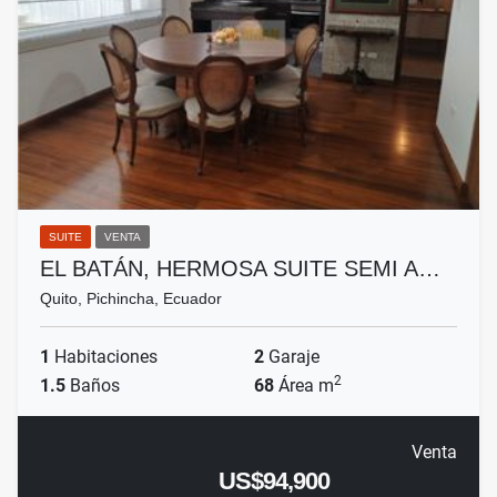
SUITE
VENTA
EL BATÁN, HERMOSA SUITE SEMI A…
Quito, Pichincha, Ecuador
1
Habitaciones
2
Garaje
2
1.5
Baños
68
Área m
Venta
US$94,900