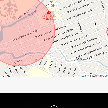
Leaflet
| Wasi - ©
Ope