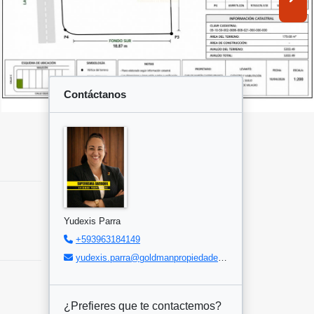
Contáctanos
Yudexis Parra
+593963184149
yudexis.parra@goldmanpropiedades.com
¿Prefieres que te contactemos?