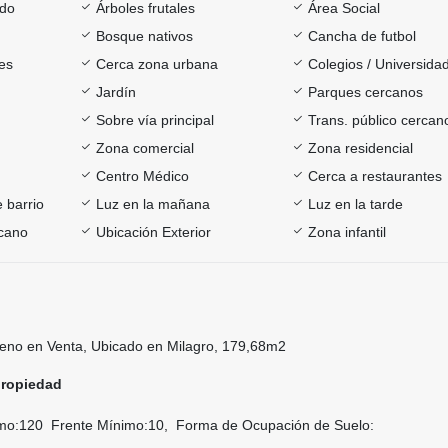
ado
Árboles frutales
Área Social
Bosque nativos
Cancha de futbol
es
Cerca zona urbana
Colegios / Universida
Jardín
Parques cercanos
Sobre vía principal
Trans. público cercan
Zona comercial
Zona residencial
Centro Médico
Cerca a restaurantes
 barrio
Luz en la mañana
Luz en la tarde
cano
Ubicación Exterior
Zona infantil
eno en Venta, Ubicado en Milagro, 179,68m2
propiedad
o:120 Frente Mínimo:10, Forma de Ocupación de Suelo: