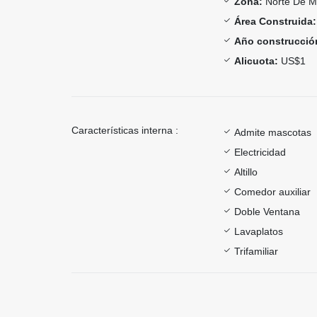
Zona:
Norte De Mi
Área Construida:
Año construcció
Alicuota:
US$1
Características interna :
Admite mascotas
Electricidad
Altillo
Comedor auxiliar
Doble Ventana
Lavaplatos
Trifamiliar