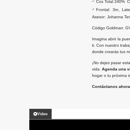
Cos Total 240% C
Frontal: 3m, Late
Asesor: Johanna Te
Código Goldman: G
Imagina abrir la pue
ti. Con nuestro trab
donde crearás tus 
¡No dejes pasar esta
vida.
Agenda una v
hogar o tu próxima i
Contáctanos ahora
Video