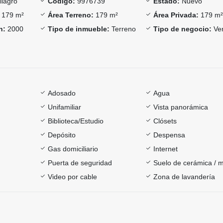
lagro
Código:
9976739
Estado:
Nuevo
179 m²
Área Terreno:
179 m²
Área Privada:
179 m
n:
2000
Tipo de inmueble:
Terreno
Tipo de negocio:
Ve
Adosado
Agua
Unifamiliar
Vista panorámica
Biblioteca/Estudio
Clósets
Depósito
Despensa
Gas domiciliario
Internet
Puerta de seguridad
Suelo de cerámica / 
Video por cable
Zona de lavandería