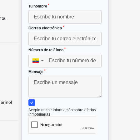
*
Tu nombre
²
nta
*
Correo electrónico
*
Número de teléfono
▼
*
Mensaje
mármol
Acepto recibir información sobre ofertas
inmobiliarias