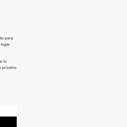
ado para
 lugar
e tu
u próximo