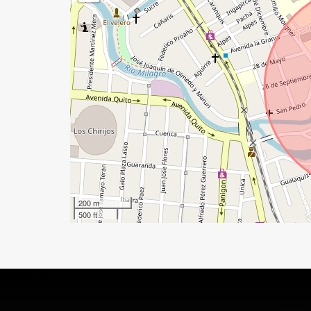
200 m
500 ft