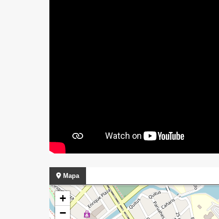
Mapa
+
−