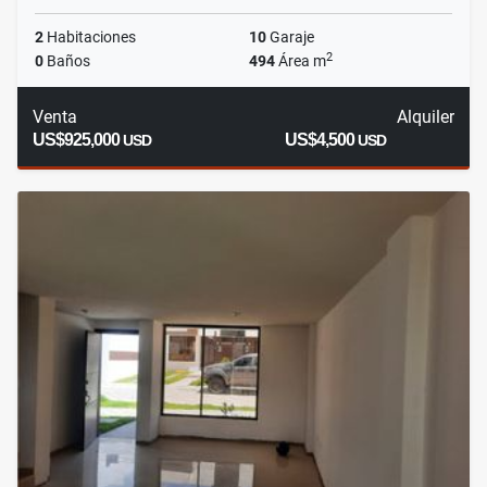
2
Habitaciones
10
Garaje
2
0
Baños
494
Área m
Venta
Alquiler
US$925,000
US$4,500
USD
USD