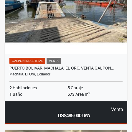
GALPON INDUSTRIAL
VENTA
PUERTO BOLÍVAR, MACHALA, EL ORO, VENTA GALPÓN…
Machala, El Oro, Ecuador
2
Habitaciones
5
Garaje
2
1
Baño
573
Área m
Venta
US$485,000
USD