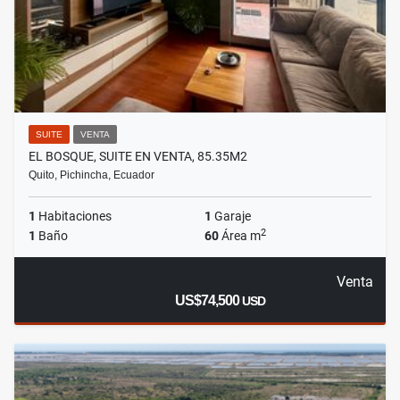
SUITE
VENTA
EL BOSQUE, SUITE EN VENTA, 85.35M2
Quito, Pichincha, Ecuador
1
Habitaciones
1
Garaje
2
1
Baño
60
Área m
Venta
US$74,500
USD