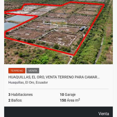
TERRENO
VENTA
HUAQUILLAS, EL ORO, VENTA TERRENO PARA CAMAR…
Huaquillas, El Oro, Ecuador
3
Habitaciones
10
Garaje
2
2
Baños
150
Área m
Venta