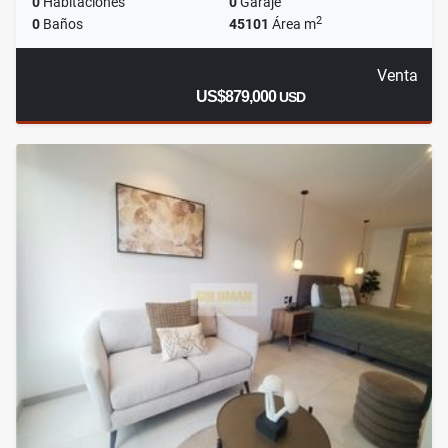
0
Habitaciones
0
Garaje
2
0
Baños
45101
Área m
Venta
US$879,000
USD