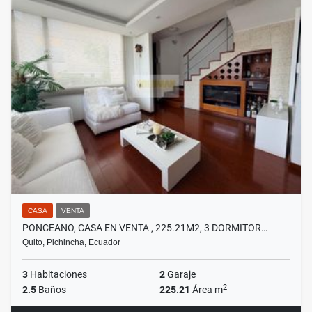
CASA
VENTA
PONCEANO, CASA EN VENTA , 225.21M2, 3 DORMITOR…
Quito, Pichincha, Ecuador
3
Habitaciones
2
Garaje
2
2.5
Baños
225.21
Área m