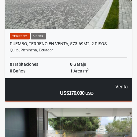
TERRENO
VENTA
PUEMBO, TERRENO EN VENTA, 573.69M2, 2 PISOS
Quito, Pichincha, Ecuador
0
Habitaciones
0
Garaje
2
0
Baños
1
Área m
Venta
US$179,000
USD