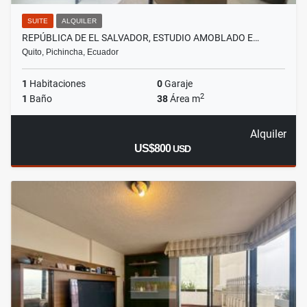
SUITE
ALQUILER
REPÚBLICA DE EL SALVADOR, ESTUDIO AMOBLADO E…
Quito, Pichincha, Ecuador
1
Habitaciones
0
Garaje
2
1
Baño
38
Área m
Alquiler
US$800
USD