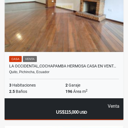
CASA
VENTA
LA OCCIDENTAL,COCHAPAMBA HERMOSA CASA EN VENT…
Quito, Pichincha, Ecuador
3
Habitaciones
2
Garaje
2
2.5
Baños
196
Área m
Venta
US$115,000
USD