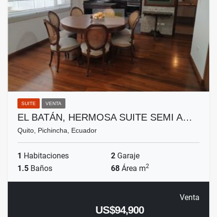
SUITE
VENTA
EL BATÁN, HERMOSA SUITE SEMI A…
Quito, Pichincha, Ecuador
1
Habitaciones
2
Garaje
2
1.5
Baños
68
Área m
Venta
US$94,900