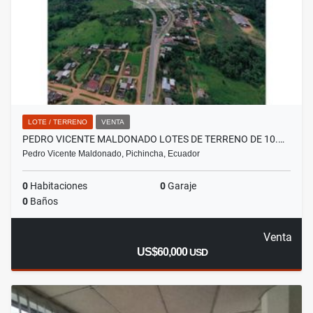
LOTE / TERRENO
VENTA
PEDRO VICENTE MALDONADO LOTES DE TERRENO DE 10.…
Pedro Vicente Maldonado, Pichincha, Ecuador
0
Habitaciones
0
Garaje
0
Baños
Venta
US$60,000
USD