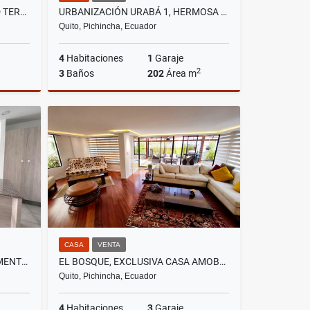
CARAPUNGO, DE OPORTUNIDAD TERRENO EN RENTA, 520M2
URBANIZACIÓN URABÁ 1, HERMOSA CASA EN VENTA, 202.01M2
Quito, Pichincha, Ecuador
4
Habitaciones
1
Garaje
2
3
Baños
202
Área m
lquiler
Venta
US$124,900
CASA
VENTA
EL BATAN, HERMOSO DEPARTAMENTO AMOBLADO, 140M2, 3 HABITACIONES
EL BOSQUE, EXCLUSIVA CASA AMOBLADA EN VENTA Y RENTA, 379M2
Quito, Pichincha, Ecuador
4
Habitaciones
3
Garaje