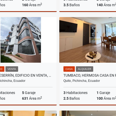
2
ños
160
Área m
3.5
Baños
140
Área m
Venta
Venta
A
US$190,000
US$260,000
US$1,70
IO
VENTA
CASA
ALQUILER
MONTESERRÍN, EDIFICIO EN VENTA, 631M2, 4 DEPARTAMENTOS
Pichincha, Ecuador
Quito, Pichincha, Ecuador
itaciones
5
Garaje
3
Habitaciones
1
Garaje
2
ños
631
Área m
2.5
Baños
100
Área m
Venta
A