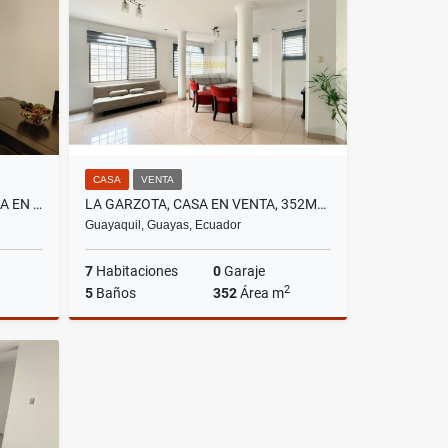
US$1,000
CASA
VENTA
LA ORELLANA, SUITE AMOBLADA EN RENTA, 64M2
LA GARZOTA, CASA EN VENTA, 352M2, 7 HABITACIONES
Guayaquil, Guayas, Ecuador
7
Habitaciones
0
Garaje
2
5
Baños
352
Área m
lquiler
Venta
US$165,000