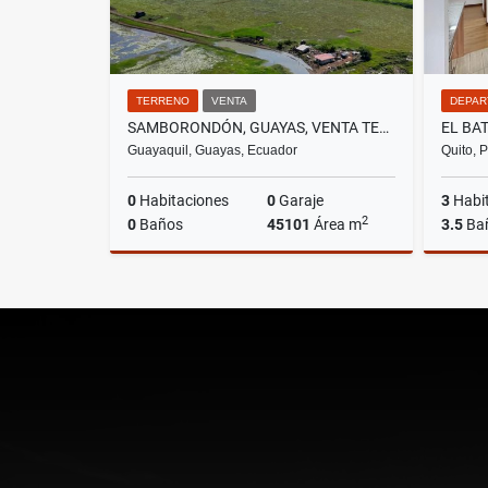
TERRENO
VENTA
DEPAR
SAMBORONDÓN, GUAYAS, VENTA TERRENO AGRO INDUSTRIAL DE 45.101 M2
Guayaquil, Guayas, Ecuador
Quito, 
0
Habitaciones
0
Garaje
3
Habi
2
0
Baños
45101
Área m
3.5
Ba
Venta
US$879,000