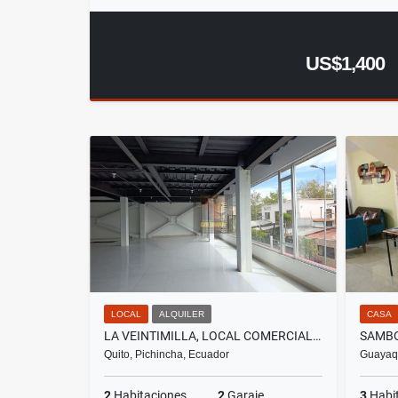
US$1,400
LOCAL
ALQUILER
CASA
LA VEINTIMILLA, LOCAL COMERCIAL DUPLEX EN RENTA, 120M2, OPORTUNIDAD
Quito, Pichincha, Ecuador
Guayaqu
2
Habitaciones
2
Garaje
3
Habi