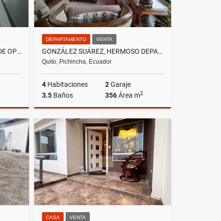
DEPARTAMENTO
VENTA
LA COLON LOCAL COMERCIAL DE OPORTUNIDAD EN RENTA, 90M2
GONZÁLEZ SUÁREZ, HERMOSO DEPARTAMENTO EN VENTA, 356M2
Quito, Pichincha, Ecuador
4
Habitaciones
2
Garaje
2
3.5
Baños
356
Área m
lquiler
Venta
US$400,000
CASA
VENTA