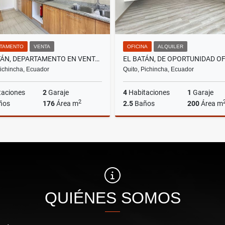
TAMENTO
VENTA
OFICINA
ALQUILER
EL BATÁN, DEPARTAMENTO EN VENTA, 176M2, 3 HABITACIONES, BALCON
Pichincha, Ecuador
Quito, Pichincha, Ecuador
taciones
2
Garaje
4
Habitaciones
1
Garaje
2
ños
176
Área m
2.5
Baños
200
Área m
Venta
A
US$235,000
US$1,500
QUIÉNES SOMOS