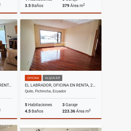
2
2
3.5
Baños
379
Área m
lquiler
Venta
Alquiler
0
US$290,000
US$2,500
OFICINA
ALQUILER
TUMBACO, HERMOSA CASA EN RENTA, 100M2
EL LABRADOR, OFICINA EN RENTA, 223.36M2
Quito, Pichincha, Ecuador
5
Habitaciones
3
Garaje
2
2
4.5
Baños
223.36
Área m
lquiler
Alquiler