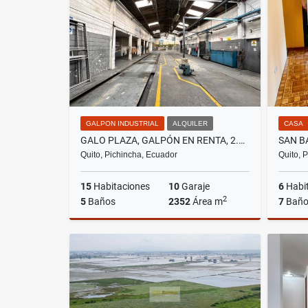
US$3,480
GALPON INDUSTRIAL
ALQUILER
CASA
GALO PLAZA, GALPÓN EN RENTA, 2.352M2
Quito, Pichincha, Ecuador
Quito, 
15
Habitaciones
10
Garaje
6
Habi
2
5
Baños
2352
Área m
7
Baño
Alquiler
US$7,900