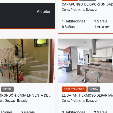
Quito, Pichincha, Ecuador
Alquiler
1
Habitaciones
1
Garaje
2
0
Baños
1
Área m
A
US$1,800
VENTA
DEPARTAMENTO
VENTA
SAMBORONDÓN, CASA EN VENTA DE 220M2, 3 HABITACIONES
il, Guayas, Ecuador
Quito, Pichincha, Ecuador
taciones
2
Garaje
3
Habitaciones
2
Garaje