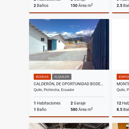
2
2
Baños
150
Área m
2.5
Ba
Alquiler
US$1,200
BODEGA
ALQUILER
EDIFIC
CALDERÓN, DE OPORTUNIDAD BODEGA EN RENTA, 580M2
Quito, Pichincha, Ecuador
Quito, 
1
Habitaciones
2
Garaje
12
Hab
2
1
Baño
580
Área m
8.5
Ba
Alquiler