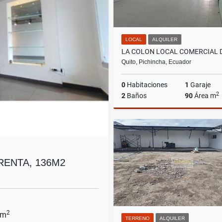
LOCAL
ALQUILER
Quito, Pichincha, Ecuador
0
Habitaciones
1
Garaje
2
2
Baños
90
Área m
A
US$900
RENTA, 136M2
2
 m
TERRENO
ALQUILER