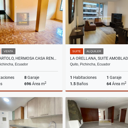
US$640,000
US$750
VENTA
SUITE
ALQUILER
SAN BARTOLO, HERMOSA CASA RENTERA EN VENTA, 696M2
Pichincha, Ecuador
Quito, Pichincha, Ecuador
taciones
8
Garaje
1
Habitaciones
1
Garaje
2
2
s
696
Área m
1.5
Baños
64
Área m
Venta
A
US$239,000
US$610