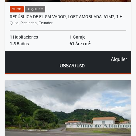
SUITE
ALQUILER
REPÚBLICA DE EL SALVADOR, LOFT AMOBLADA, 61M2, 1 H…
Quito, Pichincha, Ecuador
1
Habitaciones
1
Garaje
2
1.5
Baños
61
Área m
Alquiler
US$770
USD