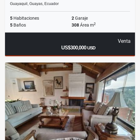
Guayaquil, Guayas, Ecuador
5
Habitaciones
2
Garaje
2
5
Baños
308
Área m
Venta
US$300,000
USD