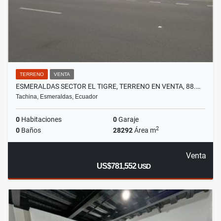
TERRENO
VENTA
ESMERALDAS SECTOR EL TIGRE, TERRENO EN VENTA, 88.…
Tachina, Esmeraldas, Ecuador
0
Habitaciones
0
Garaje
2
0
Baños
28292
Área m
Venta
US$781,552
USD