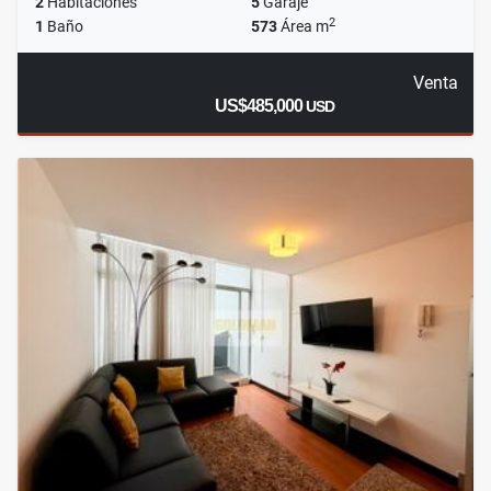
2
Habitaciones
5
Garaje
2
1
Baño
573
Área m
Venta
US$485,000
USD