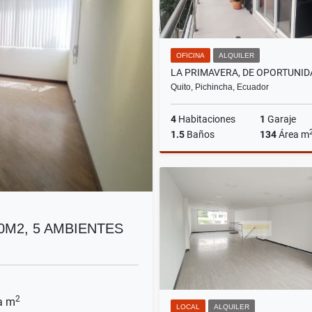
OFICINA
ALQUILER
Quito, Pichincha, Ecuador
4
Habitaciones
1
Garaje
1.5
Baños
134
Área m
A
US$1,120
00M2, 5 AMBIENTES
2
a m
LOCAL
ALQUILER