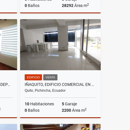
2
0
Baños
28292
Área m
lquiler
Venta
US$781,552
EDIFICIO
VENTA
CUMBAYÁ, SECTOR MIRAVALLE, DEPARTAMENTO EN RENTRA, 160M2
IÑAQUITO, EDIFICIO COMERCIAL EN VENTA, 2200M2, 10 AMBIENTES
Quito, Pichincha, Ecuador
10
Habitaciones
5
Garaje
2
2
0
Baños
2200
Área m
lquiler
Venta