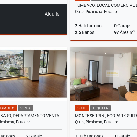
Quito, Pichincha, Ecuador
Alquiler
2
Habitaciones
0
Garaje
2
2.5
Baños
97
Área m
A
US$950
TAMENTO
VENTA
SUITE
ALQUILER
PINAR BAJO, DEPARTAMENTO VENTA, 137M2, 3 HABITACIONES
Pichincha, Ecuador
Quito, Pichincha, Ecuador
taciones
2
Garaje
1
Habitaciones
1
Garaje