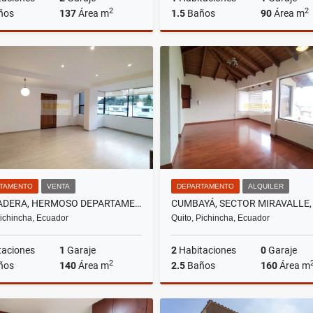
2
2
ños
137
Área m
1.5
Baños
90
Área m
Venta
A
US$184,500
US$700
TAMENTO
VENTA
DEPARTAMENTO
ALQUILER
LA PRADERA, HERMOSO DEPARTAMENTO REMODELADO EN VENTA, 140M2
Pichincha, Ecuador
Quito, Pichincha, Ecuador
taciones
1
Garaje
2
Habitaciones
0
Garaje
2
ños
140
Área m
2.5
Baños
160
Área m
Venta
A