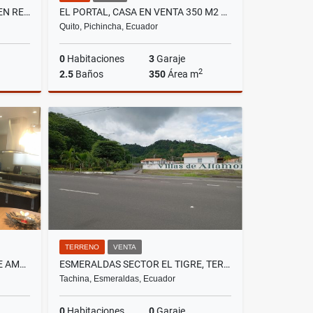
TUMBACO, LOCAL COMERCIAL EN RENTA, 97M2
EL PORTAL, CASA EN VENTA 350 M2 DE CONSTRUCCIÓN
Quito, Pichincha, Ecuador
0
Habitaciones
3
Garaje
2
2.5
Baños
350
Área m
lquiler
Venta
US$265,000
TERRENO
VENTA
MONTESERRIN , ECOPARK SUITE AMOBLADA EN RENTA, 90M2, 1 HABITACIÓN
ESMERALDAS SECTOR EL TIGRE, TERRENO EN VENTA, 88.209,54 M2
Tachina, Esmeraldas, Ecuador
0
Habitaciones
0
Garaje