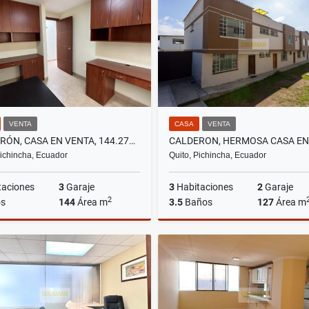
US$129,000
US$650
VENTA
CASA
VENTA
CALDERÓN, CASA EN VENTA, 144.27M2, 3 HABITACIONES
Pichincha, Ecuador
Quito, Pichincha, Ecuador
taciones
3
Garaje
3
Habitaciones
2
Garaje
2
s
144
Área m
3.5
Baños
127
Área m
Venta
US$72,500
US$77,900