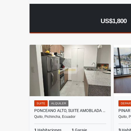
US$1,800
SUITE
ALQUILER
DEPAR
PONCEANO ALTO, SUITE AMOBLADA EN RENTA, 50M2
Quito, Pichincha, Ecuador
Quito, 
1
Habitaciones
1
Garaje
3
Habi