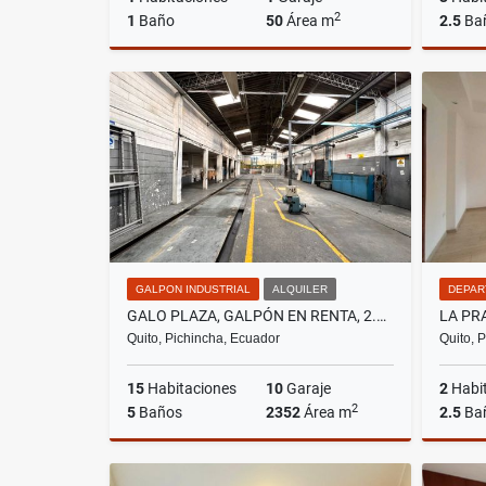
2
1
Baño
50
Área m
2.5
Ba
Alquiler
US$500
GALPON INDUSTRIAL
ALQUILER
DEPAR
GALO PLAZA, GALPÓN EN RENTA, 2.352M2
Quito, Pichincha, Ecuador
Quito, 
15
Habitaciones
10
Garaje
2
Habi
2
5
Baños
2352
Área m
2.5
Ba
Alquiler