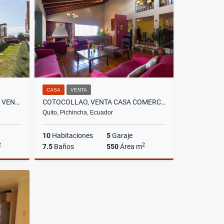
US$1,100,000
CASA
VENTA
CALDERON, HERMOSA CASA EN VENTA, 127M2
COTOCOLLAO, VENTA CASA COMERCIAL 550M2, CON 3 DEPARTAMENTOS
Quito, Pichincha, Ecuador
10
Habitaciones
5
Garaje
2
2
7.5
Baños
550
Área m
Venta
Venta
US$265,900