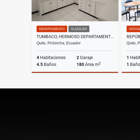
DEPARTAMENTO
ALQUILER
OFICI
TUMBACO, HERMOSO DEPARTAMENTO EN RENTA, 180M2
Quito, Pichincha, Ecuador
Quito, 
4
Habitaciones
2
Garaje
1
Habi
2
4.5
Baños
180
Área m
1
Bañ
Alquiler
US$670