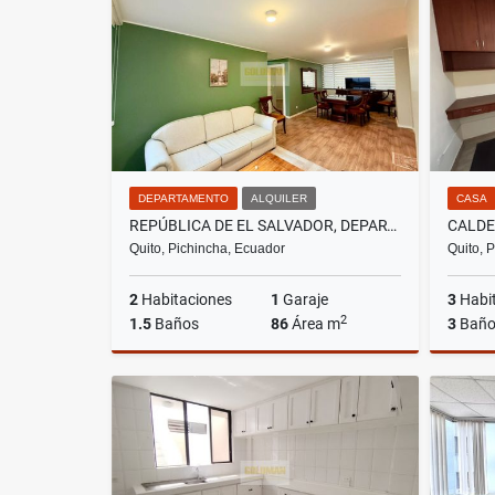
US$7,900
DEPARTAMENTO
ALQUILER
CASA
REPÚBLICA DE EL SALVADOR, DEPARTAMENTO EN RENTA, 86M2, 2 HABITACIONES
Quito, Pichincha, Ecuador
Quito, 
2
Habitaciones
1
Garaje
3
Habi
2
1.5
Baños
86
Área m
3
Baño
Alquiler
US$700