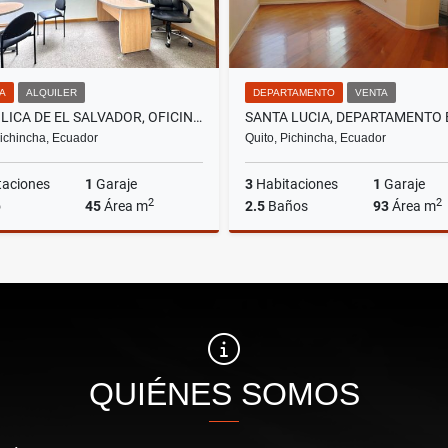
NA
ALQUILER
DEPARTAMENTO
VENTA
REPÚBLICA DE EL SALVADOR, OFICINA AMOBLADA EN RENTA, 45M2
Pichincha, Ecuador
Quito, Pichincha, Ecuador
taciones
1
Garaje
3
Habitaciones
1
Garaje
2
2
o
45
Área m
2.5
Baños
93
Área m
Alquiler
US$780
US$51,000
QUIÉNES SOMOS