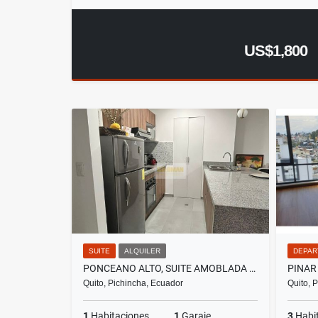
US$1,800
SUITE
ALQUILER
DEPAR
PONCEANO ALTO, SUITE AMOBLADA EN RENTA, 50M2
Quito, Pichincha, Ecuador
Quito, 
1
Habitaciones
1
Garaje
3
Habi