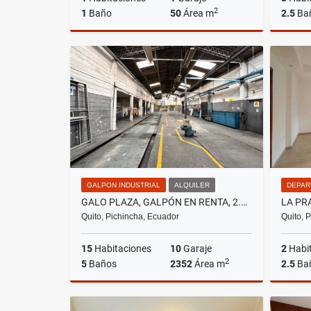
2
1
Baño
50
Área m
2.5
Ba
Alquiler
US$500
GALPON INDUSTRIAL
ALQUILER
DEPAR
GALO PLAZA, GALPÓN EN RENTA, 2.352M2
Quito, Pichincha, Ecuador
Quito, 
15
Habitaciones
10
Garaje
2
Habi
2
5
Baños
2352
Área m
2.5
Ba
Alquiler