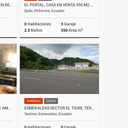
TUMBACO, LOCAL COMERCIAL EN RENTA, 97M2
EL PORTAL, CASA EN VENTA 350 M2 DE CONSTRUCCIÓN
Quito, Pichincha, Ecuador
0
Habitaciones
3
Garaje
2
2.5
Baños
350
Área m
lquiler
Venta
US$265,000
TERRENO
VENTA
MONTESERRIN , ECOPARK SUITE AMOBLADA EN RENTA, 90M2, 1 HABITACIÓN
ESMERALDAS SECTOR EL TIGRE, TERRENO EN VENTA, 88.209,54 M2
Tachina, Esmeraldas, Ecuador
0
Habitaciones
0
Garaje