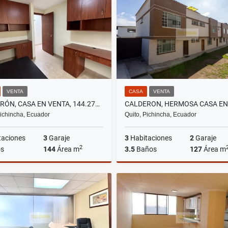
US$129,000
US$650
VENTA
CASA
VENTA
CALDERÓN, CASA EN VENTA, 144.27M2, 3 HABITACIONES
Pichincha, Ecuador
Quito, Pichincha, Ecuador
taciones
3
Garaje
3
Habitaciones
2
Garaje
2
s
144
Área m
3.5
Baños
127
Área m
Venta
US$72,500
US$77,900