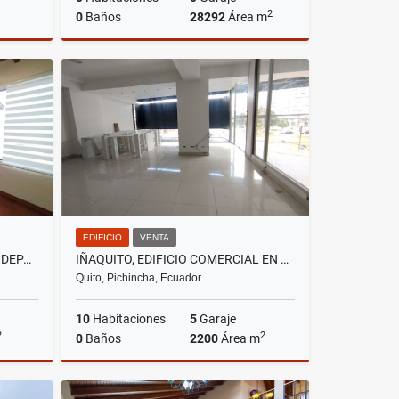
2
0
Baños
28292
Área m
lquiler
Venta
US$781,552
EDIFICIO
VENTA
CUMBAYÁ, SECTOR MIRAVALLE, DEPARTAMENTO EN RENTRA, 160M2
IÑAQUITO, EDIFICIO COMERCIAL EN VENTA, 2200M2, 10 AMBIENTES
Quito, Pichincha, Ecuador
10
Habitaciones
5
Garaje
2
2
0
Baños
2200
Área m
lquiler
Venta