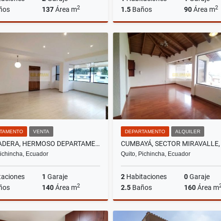
2
2
ños
137
Área m
1.5
Baños
90
Área m
Venta
A
US$184,500
US$700
TAMENTO
VENTA
DEPARTAMENTO
ALQUILER
LA PRADERA, HERMOSO DEPARTAMENTO REMODELADO EN VENTA, 140M2
Pichincha, Ecuador
Quito, Pichincha, Ecuador
taciones
1
Garaje
2
Habitaciones
0
Garaje
2
ños
140
Área m
2.5
Baños
160
Área m
Venta
A