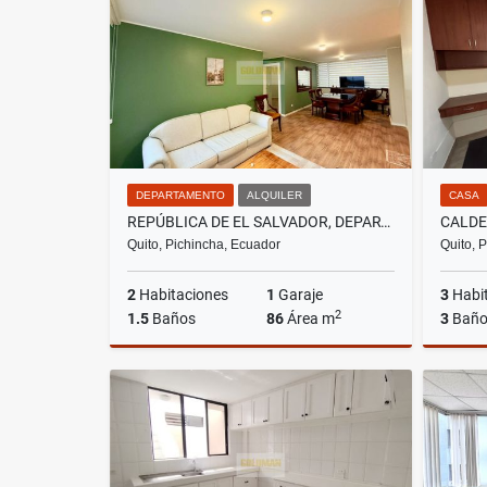
US$7,900
DEPARTAMENTO
ALQUILER
CASA
REPÚBLICA DE EL SALVADOR, DEPARTAMENTO EN RENTA, 86M2, 2 HABITACIONES
Quito, Pichincha, Ecuador
Quito, 
2
Habitaciones
1
Garaje
3
Habi
2
1.5
Baños
86
Área m
3
Baño
Alquiler
US$700