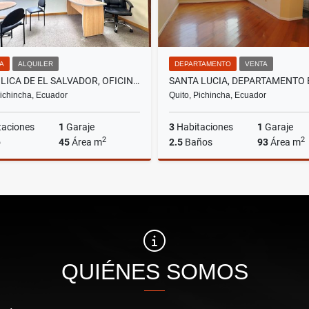
NA
ALQUILER
DEPARTAMENTO
VENTA
REPÚBLICA DE EL SALVADOR, OFICINA AMOBLADA EN RENTA, 45M2
Pichincha, Ecuador
Quito, Pichincha, Ecuador
taciones
1
Garaje
3
Habitaciones
1
Garaje
2
2
o
45
Área m
2.5
Baños
93
Área m
Alquiler
US$780
US$51,000
QUIÉNES SOMOS