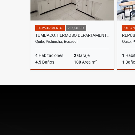
DEPARTAMENTO
ALQUILER
OFICI
TUMBACO, HERMOSO DEPARTAMENTO EN RENTA, 180M2
Quito, Pichincha, Ecuador
Quito, 
4
Habitaciones
2
Garaje
1
Habi
2
4.5
Baños
180
Área m
1
Bañ
Alquiler
US$670