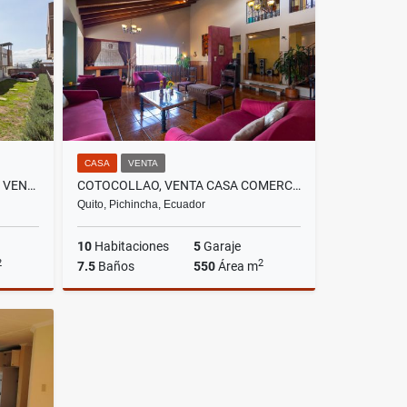
US$1,100,000
CASA
VENTA
CALDERON, HERMOSA CASA EN VENTA, 127M2
COTOCOLLAO, VENTA CASA COMERCIAL 550M2, CON 3 DEPARTAMENTOS
Quito, Pichincha, Ecuador
10
Habitaciones
5
Garaje
2
2
7.5
Baños
550
Área m
Venta
Venta
US$265,900