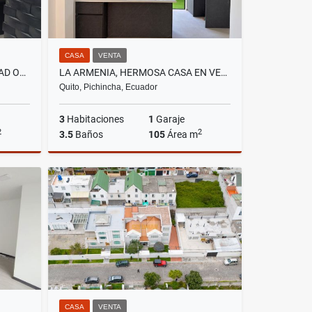
CASA
VENTA
LA PRIMAVERA, DE OPORTUNIDAD OFICINA SIN MUEBLES EN RENTA, CON 143M2
LA ARMENIA, HERMOSA CASA EN VENTA,NUEVA VIP 105M2
Quito, Pichincha, Ecuador
3
Habitaciones
1
Garaje
2
2
3.5
Baños
105
Área m
lquiler
Venta
US$89,900
CASA
VENTA