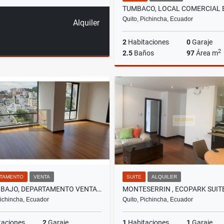
Quito, Pichincha, Ecuador
Alquiler
2
Habitaciones
0
Garaje
2
2.5
Baños
97
Área m
A
US$950
TAMENTO
VENTA
SUITE
ALQUILER
PINAR BAJO, DEPARTAMENTO VENTA, 137M2, 3 HABITACIONES
Pichincha, Ecuador
Quito, Pichincha, Ecuador
taciones
2
Garaje
1
Habitaciones
1
Garaje