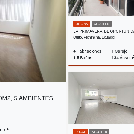
OFICINA
ALQUILER
Quito, Pichincha, Ecuador
4
Habitaciones
1
Garaje
1.5
Baños
134
Área m
A
US$1,120
00M2, 5 AMBIENTES
2
a m
LOCAL
ALQUILER