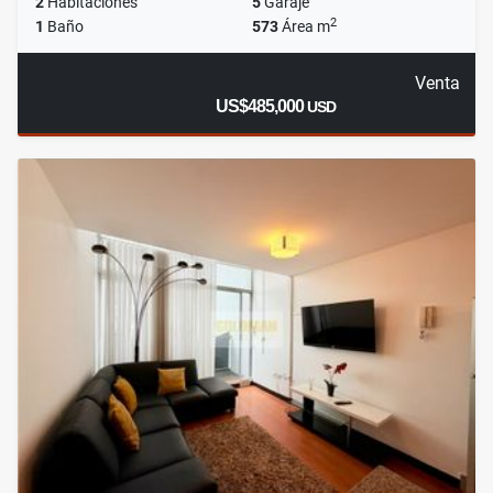
2
Habitaciones
5
Garaje
2
1
Baño
573
Área m
Venta
US$485,000
USD