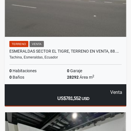
TERRENO
VENTA
ESMERALDAS SECTOR EL TIGRE, TERRENO EN VENTA, 88.…
Tachina, Esmeraldas, Ecuador
0
Habitaciones
0
Garaje
2
0
Baños
28292
Área m
Venta
US$781,552
USD