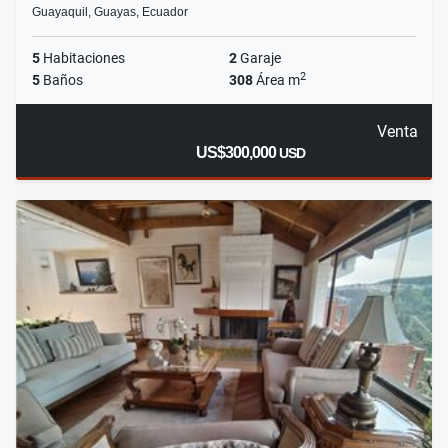
Guayaquil, Guayas, Ecuador
5
Habitaciones
2
Garaje
2
5
Baños
308
Área m
Venta
US$300,000
USD