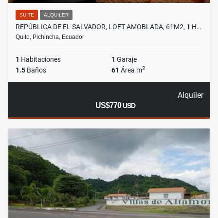
SUITE
ALQUILER
REPÚBLICA DE EL SALVADOR, LOFT AMOBLADA, 61M2, 1 H…
Quito, Pichincha, Ecuador
1
Habitaciones
1
Garaje
2
1.5
Baños
61
Área m
Alquiler
US$770
USD