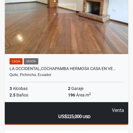
CASA
VENTA
LA OCCIDENTAL,COCHAPAMBA HERMOSA CASA EN VE…
Quito, Pichincha, Ecuador
3
Alcobas
2
Garaje
2
2.5
Baños
196
Área m
Venta
US$115,000
USD