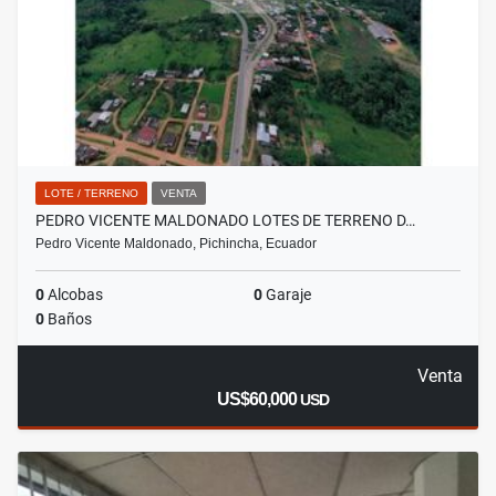
LOTE / TERRENO
VENTA
PEDRO VICENTE MALDONADO LOTES DE TERRENO D…
Pedro Vicente Maldonado, Pichincha, Ecuador
0
Alcobas
0
Garaje
0
Baños
Venta
US$60,000
USD