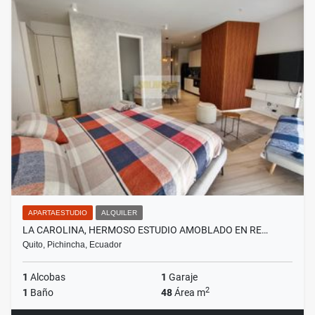
APARTAESTUDIO
ALQUILER
LA CAROLINA, HERMOSO ESTUDIO AMOBLADO EN RE…
Quito, Pichincha, Ecuador
1
Alcobas
1
Garaje
2
1
Baño
48
Área m