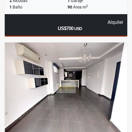
2
Alcobas
1
Garaje
2
1
Baño
90
Área m
Alquiler
US$700
USD