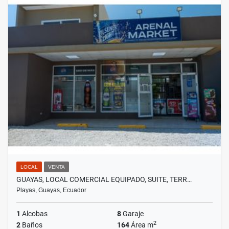
LOCAL
VENTA
GUAYAS, LOCAL COMERCIAL EQUIPADO, SUITE, TERR…
Playas, Guayas, Ecuador
1
Alcobas
8
Garaje
2
2
Baños
164
Área m