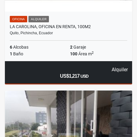
OFICINA
ALQUILER
LA CAROLINA, OFICINA EN RENTA, 100M2
Quito, Pichincha, Ecuador
6
Alcobas
2
Garaje
2
1
Baño
100
Área m
Alquiler
US$1,217
USD