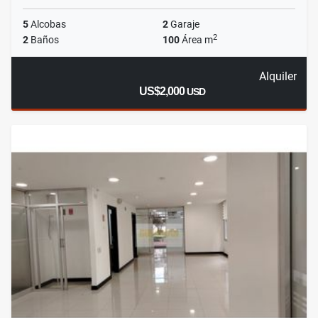
5
Alcobas
2
Garaje
2
2
Baños
100
Área m
Alquiler
US$2,000
USD