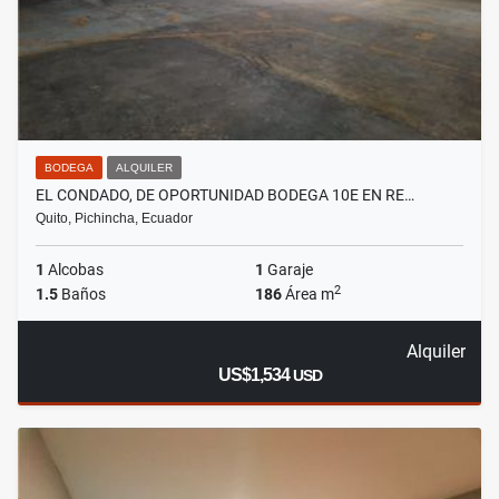
BODEGA
ALQUILER
EL CONDADO, DE OPORTUNIDAD BODEGA 10E EN RE…
Quito, Pichincha, Ecuador
1
Alcobas
1
Garaje
2
1.5
Baños
186
Área m
Alquiler
US$1,534
USD