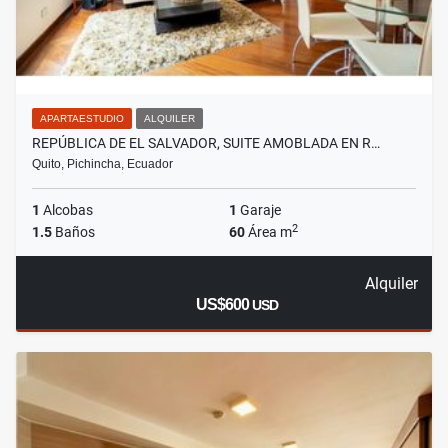
APARTAESTUDIO
ALQUILER
REPÚBLICA DE EL SALVADOR, SUITE AMOBLADA EN R…
Quito, Pichincha, Ecuador
1
Alcobas
1
Garaje
2
1.5
Baños
60
Área m
Alquiler
US$600
USD