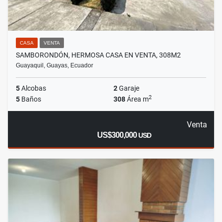
CASA
VENTA
SAMBORONDÓN, HERMOSA CASA EN VENTA, 308M2
Guayaquil, Guayas, Ecuador
5
Alcobas
2
Garaje
2
5
Baños
308
Área m
Venta
US$300,000
USD