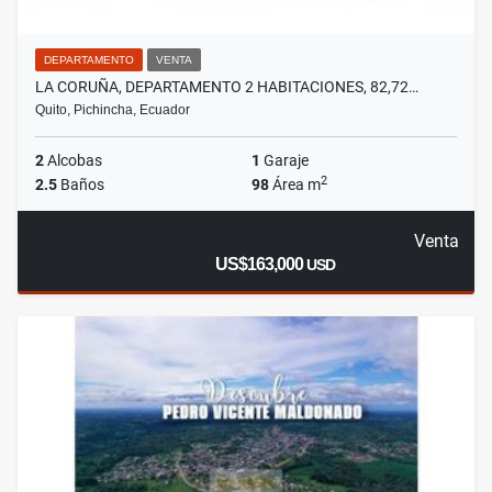
DEPARTAMENTO
VENTA
LA CORUÑA, DEPARTAMENTO 2 HABITACIONES, 82,72…
Quito, Pichincha, Ecuador
2
Alcobas
1
Garaje
2
2.5
Baños
98
Área m
Venta
US$163,000
USD