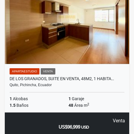
APARTAESTUDIO
VENTA
DE LOS GRANADOS, SUITE EN VENTA, 48M2, 1 HABITA…
Quito, Pichincha, Ecuador
1
Alcobas
1
Garaje
2
1.5
Baños
48
Área m
Venta
US$96,999
USD