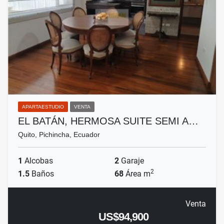
APARTAESTUDIO
VENTA
EL BATÁN, HERMOSA SUITE SEMI A…
Quito, Pichincha, Ecuador
1
Alcobas
2
Garaje
2
1.5
Baños
68
Área m
Venta
US$94,900