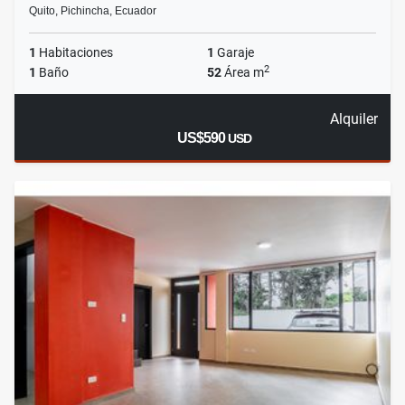
Quito, Pichincha, Ecuador
1
Habitaciones
1
Garaje
2
1
Baño
52
Área m
Alquiler
US$590
USD