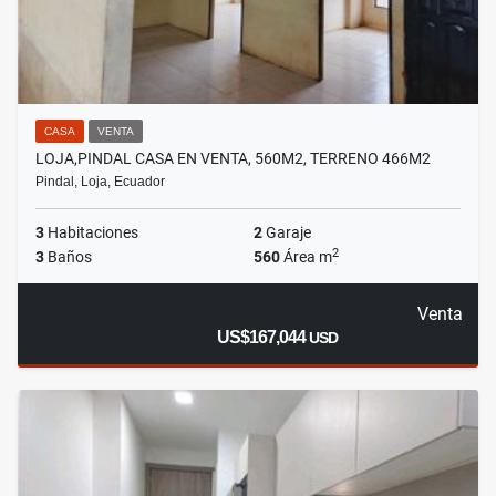
CASA
VENTA
LOJA,PINDAL CASA EN VENTA, 560M2, TERRENO 466M2
Pindal, Loja, Ecuador
3
Habitaciones
2
Garaje
2
3
Baños
560
Área m
Venta
US$167,044
USD