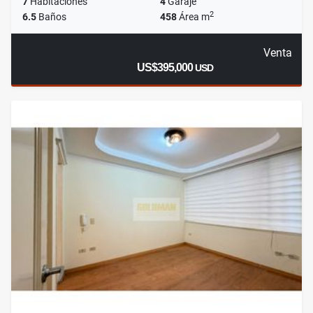
7
Habitaciones
4
Garaje
2
6.5
Baños
458
Área m
Venta
US$395,000
USD