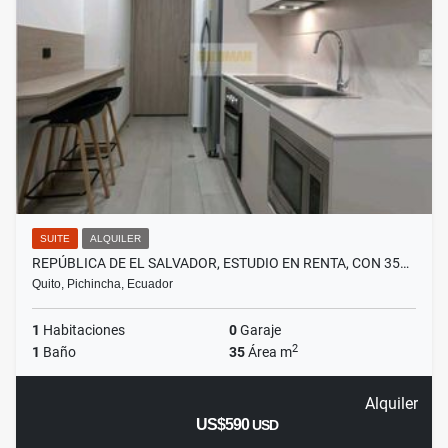
SUITE
ALQUILER
REPÚBLICA DE EL SALVADOR, ESTUDIO EN RENTA, CON 35…
Quito, Pichincha, Ecuador
1
Habitaciones
0
Garaje
2
1
Baño
35
Área m
Alquiler
US$590
USD