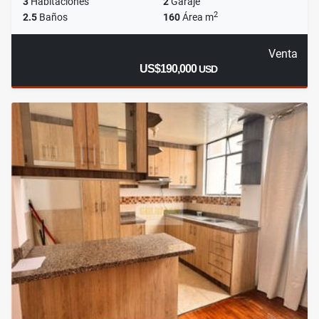
3
Habitaciones
2
Garaje
2
2.5
Baños
160
Área m
Venta
US$190,000
USD