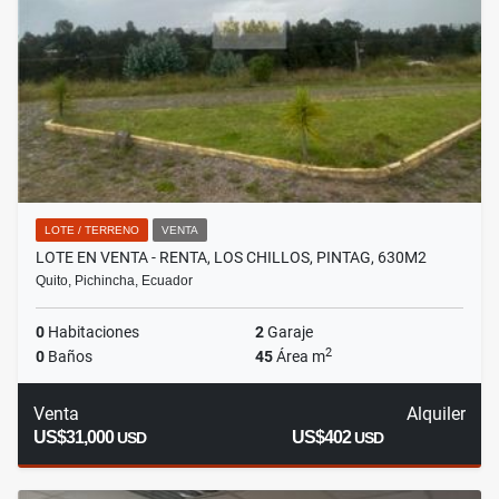
LOTE / TERRENO
VENTA
LOTE EN VENTA - RENTA, LOS CHILLOS, PINTAG, 630M2
Quito, Pichincha, Ecuador
0
Habitaciones
2
Garaje
2
0
Baños
45
Área m
Venta
Alquiler
US$31,000
US$402
USD
USD