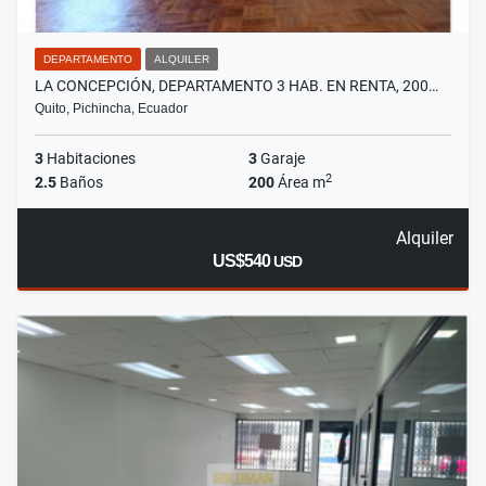
DEPARTAMENTO
ALQUILER
LA CONCEPCIÓN, DEPARTAMENTO 3 HAB. EN RENTA, 200…
Quito, Pichincha, Ecuador
3
Habitaciones
3
Garaje
2
2.5
Baños
200
Área m
Alquiler
US$540
USD