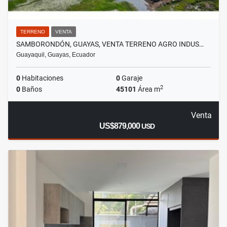
TERRENO
VENTA
SAMBORONDÓN, GUAYAS, VENTA TERRENO AGRO INDUS…
Guayaquil, Guayas, Ecuador
0
Habitaciones
0
Garaje
2
0
Baños
45101
Área m
Venta
US$879,000
USD