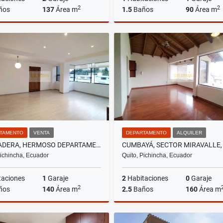
2
2
ños
137
Área m
1.5
Baños
90
Área m
Venta
A
US$184,500
US$700
TAMENTO
VENTA
DEPARTAMENTO
ALQUILER
LA PRADERA, HERMOSO DEPARTAMENTO REMODELADO EN VENTA, 140M2
Pichincha, Ecuador
Quito, Pichincha, Ecuador
taciones
1
Garaje
2
Habitaciones
0
Garaje
2
ños
140
Área m
2.5
Baños
160
Área m
Venta
A