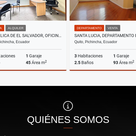
NA
ALQUILER
DEPARTAMENTO
VENTA
REPÚBLICA DE EL SALVADOR, OFICINA AMOBLADA EN RENTA, 45M2
Pichincha, Ecuador
Quito, Pichincha, Ecuador
taciones
1
Garaje
3
Habitaciones
1
Garaje
2
2
o
45
Área m
2.5
Baños
93
Área m
Alquiler
US$780
US$51,000
QUIÉNES SOMOS