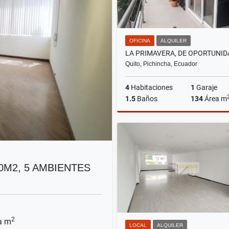
OFICINA
ALQUILER
Quito, Pichincha, Ecuador
4
Habitaciones
1
Garaje
1.5
Baños
134
Área m
A
US$1,120
00M2, 5 AMBIENTES
2
a m
LOCAL
ALQUILER