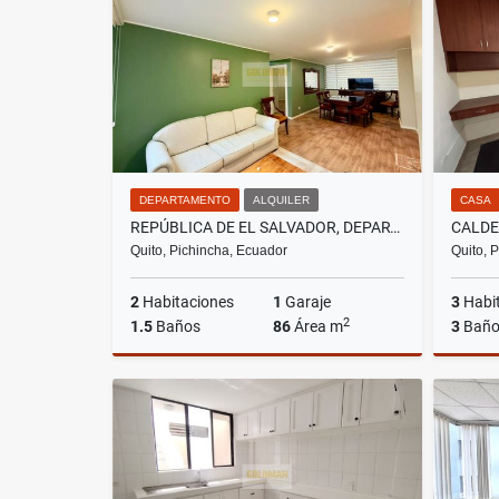
US$7,900
DEPARTAMENTO
ALQUILER
CASA
REPÚBLICA DE EL SALVADOR, DEPARTAMENTO EN RENTA, 86M2, 2 HABITACIONES
Quito, Pichincha, Ecuador
Quito, 
2
Habitaciones
1
Garaje
3
Habi
2
1.5
Baños
86
Área m
3
Baño
Alquiler
US$700