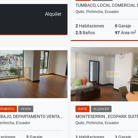
Quito, Pichincha, Ecuador
Alquiler
2
Habitaciones
0
Garaje
2
2.5
Baños
97
Área m
A
US$950
TAMENTO
VENTA
SUITE
ALQUILER
PINAR BAJO, DEPARTAMENTO VENTA, 137M2, 3 HABITACIONES
Pichincha, Ecuador
Quito, Pichincha, Ecuador
taciones
2
Garaje
1
Habitaciones
1
Garaje