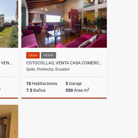
US$1,100,000
CASA
VENTA
CALDERON, HERMOSA CASA EN VENTA, 127M2
COTOCOLLAO, VENTA CASA COMERCIAL 550M2, CON 3 DEPARTAMENTOS
Quito, Pichincha, Ecuador
10
Habitaciones
5
Garaje
2
2
7.5
Baños
550
Área m
Venta
Venta
US$265,900