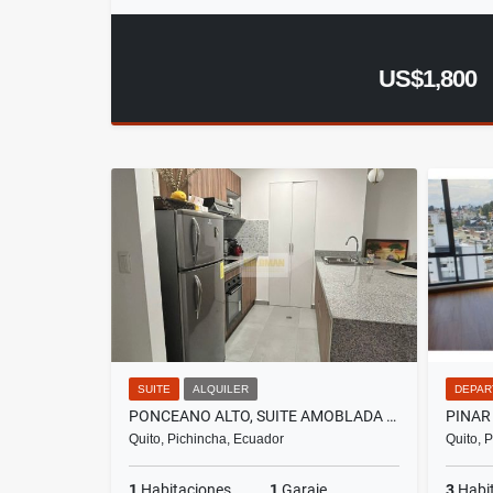
US$1,800
SUITE
ALQUILER
DEPAR
PONCEANO ALTO, SUITE AMOBLADA EN RENTA, 50M2
Quito, Pichincha, Ecuador
Quito, 
1
Habitaciones
1
Garaje
3
Habi