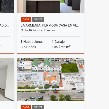
CASA
VENTA
LA PRIMAVERA, DE OPORTUNIDAD OFICINA SIN MUEBLES EN RENTA, CON 143M2
LA ARMENIA, HERMOSA CASA EN VENTA,NUEVA VIP 105M2
Quito, Pichincha, Ecuador
3
Habitaciones
1
Garaje
2
2
3.5
Baños
105
Área m
lquiler
Venta
US$89,900
CASA
VENTA