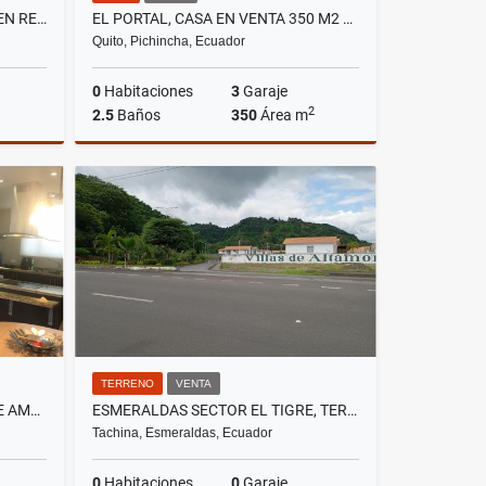
TUMBACO, LOCAL COMERCIAL EN RENTA, 97M2
EL PORTAL, CASA EN VENTA 350 M2 DE CONSTRUCCIÓN
Quito, Pichincha, Ecuador
0
Habitaciones
3
Garaje
2
2.5
Baños
350
Área m
lquiler
Venta
US$265,000
TERRENO
VENTA
MONTESERRIN , ECOPARK SUITE AMOBLADA EN RENTA, 90M2, 1 HABITACIÓN
ESMERALDAS SECTOR EL TIGRE, TERRENO EN VENTA, 88.209,54 M2
Tachina, Esmeraldas, Ecuador
0
Habitaciones
0
Garaje