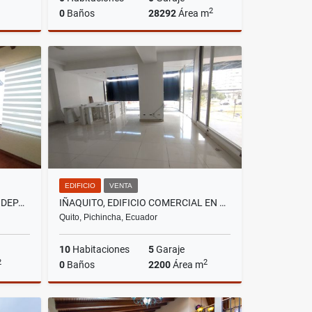
2
0
Baños
28292
Área m
lquiler
Venta
US$781,552
EDIFICIO
VENTA
CUMBAYÁ, SECTOR MIRAVALLE, DEPARTAMENTO EN RENTRA, 160M2
IÑAQUITO, EDIFICIO COMERCIAL EN VENTA, 2200M2, 10 AMBIENTES
Quito, Pichincha, Ecuador
10
Habitaciones
5
Garaje
2
2
0
Baños
2200
Área m
lquiler
Venta