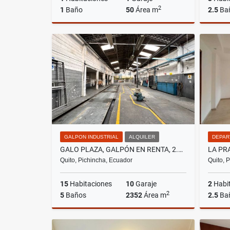
2
1
Baño
50
Área m
2.5
Ba
Alquiler
US$500
GALPON INDUSTRIAL
ALQUILER
DEPAR
GALO PLAZA, GALPÓN EN RENTA, 2.352M2
Quito, Pichincha, Ecuador
Quito, 
15
Habitaciones
10
Garaje
2
Habi
2
5
Baños
2352
Área m
2.5
Ba
Alquiler