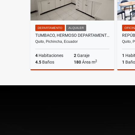
DEPARTAMENTO
ALQUILER
OFICI
TUMBACO, HERMOSO DEPARTAMENTO EN RENTA, 180M2
Quito, Pichincha, Ecuador
Quito, 
4
Habitaciones
2
Garaje
1
Habi
2
4.5
Baños
180
Área m
1
Bañ
Alquiler
US$670