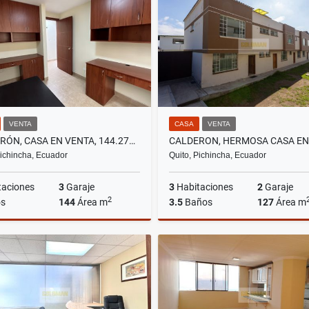
US$129,000
US$650
VENTA
CASA
VENTA
CALDERÓN, CASA EN VENTA, 144.27M2, 3 HABITACIONES
Pichincha, Ecuador
Quito, Pichincha, Ecuador
taciones
3
Garaje
3
Habitaciones
2
Garaje
2
s
144
Área m
3.5
Baños
127
Área m
Venta
US$72,500
US$77,900