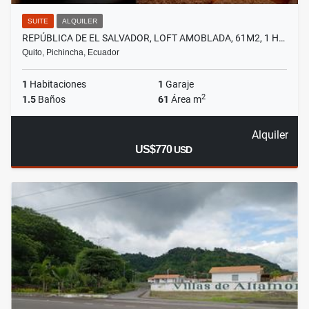
SUITE
ALQUILER
REPÚBLICA DE EL SALVADOR, LOFT AMOBLADA, 61M2, 1 H…
Quito, Pichincha, Ecuador
1
Habitaciones
1
Garaje
2
1.5
Baños
61
Área m
Alquiler
US$770
USD