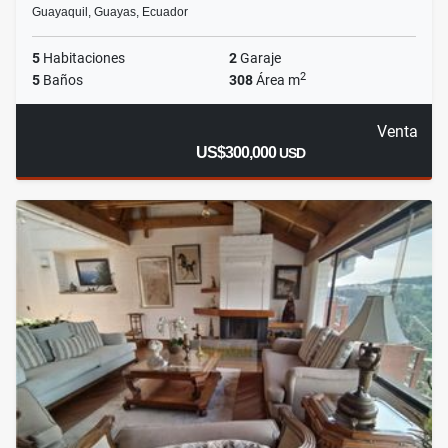
Guayaquil, Guayas, Ecuador
5
Habitaciones
2
Garaje
2
5
Baños
308
Área m
Venta
US$300,000
USD