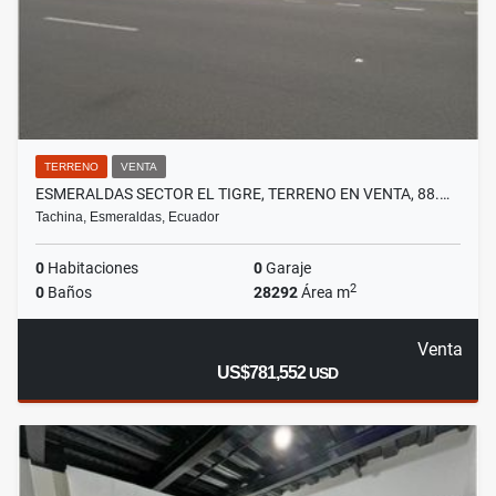
TERRENO
VENTA
ESMERALDAS SECTOR EL TIGRE, TERRENO EN VENTA, 88.…
Tachina, Esmeraldas, Ecuador
0
Habitaciones
0
Garaje
2
0
Baños
28292
Área m
Venta
US$781,552
USD