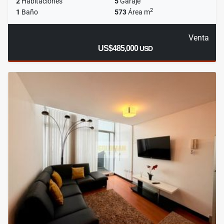
2
Habitaciones
5
Garaje
2
1
Baño
573
Área m
Venta
US$485,000
USD