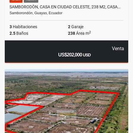
SAMBORODÒN, CASA EN CIUDAD CELESTE, 238 M2, CASA…
Samborondón, Guayas, Ecuador
3
Habitaciones
2
Garaje
2
2.5
Baños
238
Área m
Venta
US$202,000
USD