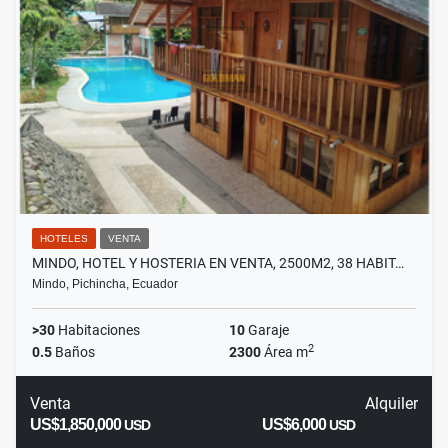
HOTELES
VENTA
MINDO, HOTEL Y HOSTERIA EN VENTA, 2500M2, 38 HABIT…
Mindo, Pichincha, Ecuador
>30
Habitaciones
10
Garaje
2
0.5
Baños
2300
Área m
Venta
Alquiler
US$1,850,000
US$6,000
USD
USD