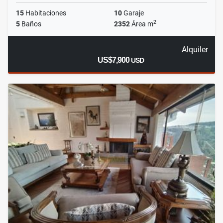
15
Habitaciones
10
Garaje
2
5
Baños
2352
Área m
Alquiler
US$7,900
USD