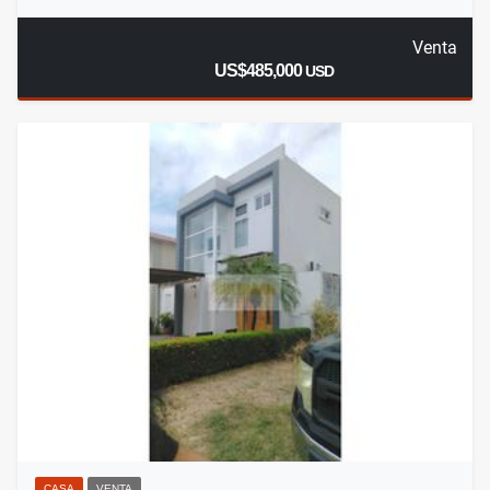
Venta
US$485,000
USD
CASA
VENTA