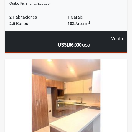
Quito, Pichincha, Ecuador
2
Habitaciones
1
Garaje
2
2.5
Baños
102
Área m
Venta
US$166,000
USD