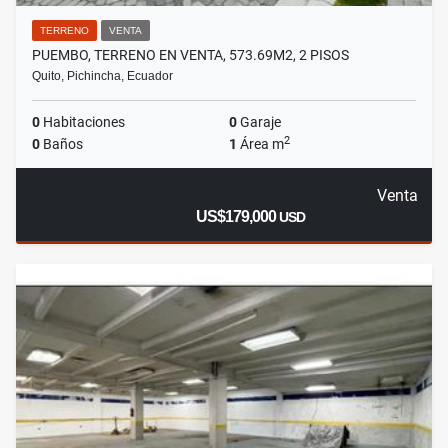
TERRENO
VENTA
PUEMBO, TERRENO EN VENTA, 573.69M2, 2 PISOS
Quito, Pichincha, Ecuador
0
Habitaciones
0
Garaje
2
0
Baños
1
Área m
Venta
US$179,000
USD