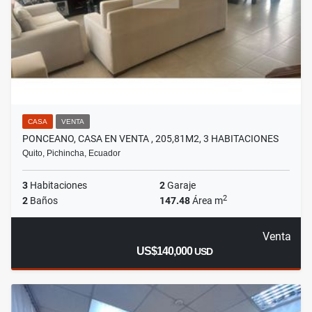
CASA
VENTA
PONCEANO, CASA EN VENTA , 205,81M2, 3 HABITACIONES
Quito, Pichincha, Ecuador
3
Habitaciones
2
Garaje
2
2
Baños
147.48
Área m
Venta
US$140,000
USD