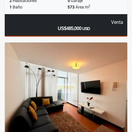
2
Habitaciones
5
Garaje
2
1
Baño
573
Área m
Venta
US$485,000
USD