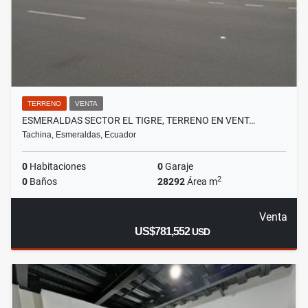
TERRENO
VENTA
ESMERALDAS SECTOR EL TIGRE, TERRENO EN VENT…
Tachina, Esmeraldas, Ecuador
0
Habitaciones
0
Garaje
2
0
Baños
28292
Área m
Venta
US$781,552
USD