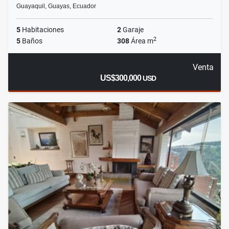
Guayaquil, Guayas, Ecuador
5
Habitaciones
2
Garaje
2
5
Baños
308
Área m
Venta
US$300,000
USD