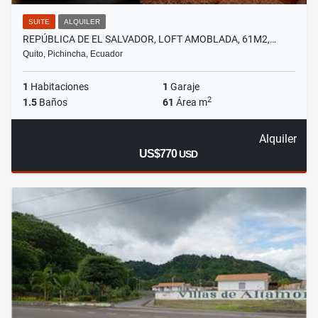
SUITE
ALQUILER
REPÚBLICA DE EL SALVADOR, LOFT AMOBLADA, 61M2,…
Quito, Pichincha, Ecuador
1
Habitaciones
1
Garaje
2
1.5
Baños
61
Área m
Alquiler
US$770
USD