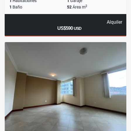
1
Habitaciones
1
Garaje
2
1
Baño
52
Área m
Alquiler
US$590
USD