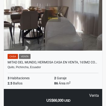
CASA
VENTA
MITAD DEL MUNDO, HERMOSA CASA EN VENTA, 165M2 CO…
Quito, Pichincha, Ecuador
3
Habitaciones
2
Garaje
2
2.5
Baños
86
Área m
Venta
US$66,000
USD