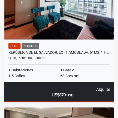
SUITE
ALQUILER
REPÚBLICA DE EL SALVADOR, LOFT AMOBLADA, 61M2, 1 H…
Quito, Pichincha, Ecuador
1
Habitaciones
1
Garaje
2
1.5
Baños
63
Área m
Alquiler
US$870
USD