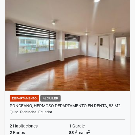
DEPARTAMENTO
ALQUILER
PONCEANO, HERMOSO DEPARTAMENTO EN RENTA, 83 M2
Quito, Pichincha, Ecuador
2
Habitaciones
1
Garaje
2
2
Baños
83
Área m