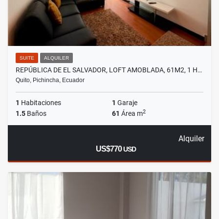
SUITE
ALQUILER
REPÚBLICA DE EL SALVADOR, LOFT AMOBLADA, 61M2, 1 H…
Quito, Pichincha, Ecuador
1
Habitaciones
1
Garaje
2
1.5
Baños
61
Área m
Alquiler
US$770
USD