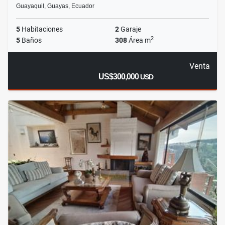
Guayaquil, Guayas, Ecuador
5
Habitaciones
2
Garaje
2
5
Baños
308
Área m
Venta
US$300,000
USD