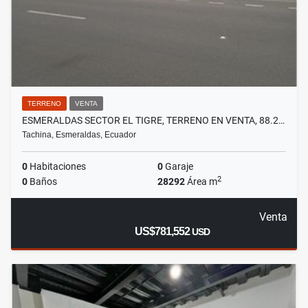
TERRENO
VENTA
ESMERALDAS SECTOR EL TIGRE, TERRENO EN VENTA, 88.2…
Tachina, Esmeraldas, Ecuador
0
Habitaciones
0
Garaje
2
0
Baños
28292
Área m
Venta
US$781,552
USD