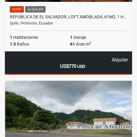
SUITE
ALQUILER
REPÚBLICA DE EL SALVADOR, LOFT AMOBLADA, 61M2, 1 H…
Quito, Pichincha, Ecuador
1
Habitaciones
1
Garaje
2
1.5
Baños
61
Área m
Alquiler
US$770
USD