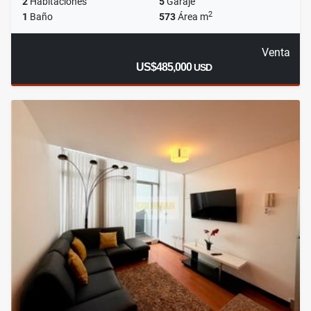
2
Habitaciones
5
Garaje
2
1
Baño
573
Área m
Venta
US$485,000
USD