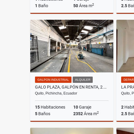
2
1
Baño
50
Área m
2.5
Ba
Alquiler
US$500
GALPON INDUSTRIAL
ALQUILER
DEPAR
GALO PLAZA, GALPÓN EN RENTA, 2.352M2
Quito, Pichincha, Ecuador
Quito, 
15
Habitaciones
10
Garaje
2
Habi
2
5
Baños
2352
Área m
2.5
Ba
Alquiler