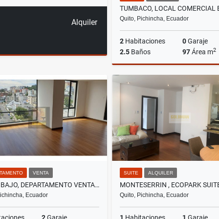
Quito, Pichincha, Ecuador
Alquiler
2
Habitaciones
0
Garaje
2
2.5
Baños
97
Área m
A
US$950
TAMENTO
VENTA
SUITE
ALQUILER
PINAR BAJO, DEPARTAMENTO VENTA, 137M2, 3 HABITACIONES
Pichincha, Ecuador
Quito, Pichincha, Ecuador
taciones
2
Garaje
1
Habitaciones
1
Garaje