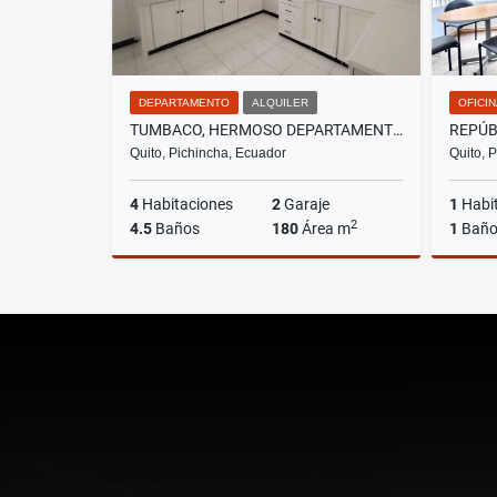
DEPARTAMENTO
ALQUILER
OFICI
TUMBACO, HERMOSO DEPARTAMENTO EN RENTA, 180M2
Quito, Pichincha, Ecuador
Quito, 
4
Habitaciones
2
Garaje
1
Habi
2
4.5
Baños
180
Área m
1
Bañ
Alquiler
US$670