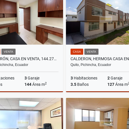
US$129,000
US$650
VENTA
CASA
VENTA
CALDERÓN, CASA EN VENTA, 144.27M2, 3 HABITACIONES
Pichincha, Ecuador
Quito, Pichincha, Ecuador
taciones
3
Garaje
3
Habitaciones
2
Garaje
2
s
144
Área m
3.5
Baños
127
Área m
Venta
US$72,500
US$77,900