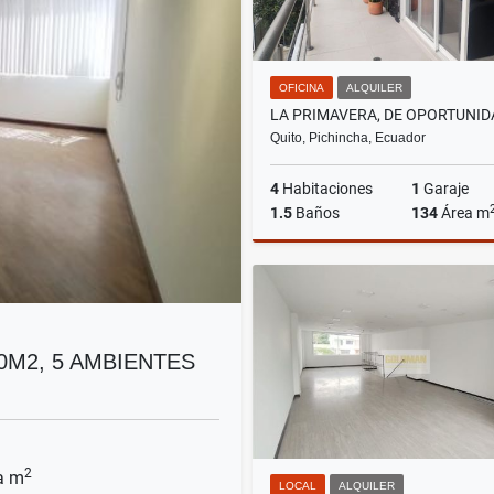
OFICINA
ALQUILER
Quito, Pichincha, Ecuador
4
Habitaciones
1
Garaje
1.5
Baños
134
Área m
A
US$1,120
00M2, 5 AMBIENTES
2
a m
LOCAL
ALQUILER