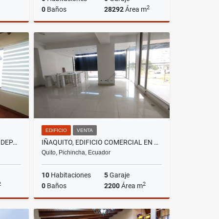
2
0
Baños
28292
Área m
lquiler
Venta
US$781,552
EDIFICIO
VENTA
CUMBAYÁ, SECTOR MIRAVALLE, DEPARTAMENTO EN RENTRA, 160M2
IÑAQUITO, EDIFICIO COMERCIAL EN VENTA, 2200M2, 10 AMBIENTES
Quito, Pichincha, Ecuador
10
Habitaciones
5
Garaje
2
2
0
Baños
2200
Área m
lquiler
Venta