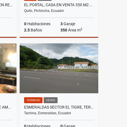
TUMBACO, LOCAL COMERCIAL EN RENTA, 97M2
EL PORTAL, CASA EN VENTA 350 M2 DE CONSTRUCCIÓN
Quito, Pichincha, Ecuador
0
Habitaciones
3
Garaje
2
2.5
Baños
350
Área m
lquiler
Venta
US$265,000
TERRENO
VENTA
MONTESERRIN , ECOPARK SUITE AMOBLADA EN RENTA, 90M2, 1 HABITACIÓN
ESMERALDAS SECTOR EL TIGRE, TERRENO EN VENTA, 88.209,54 M2
Tachina, Esmeraldas, Ecuador
0
Habitaciones
0
Garaje