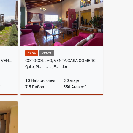
US$1,100,000
CASA
VENTA
CALDERON, HERMOSA CASA EN VENTA, 127M2
COTOCOLLAO, VENTA CASA COMERCIAL 550M2, CON 3 DEPARTAMENTOS
Quito, Pichincha, Ecuador
10
Habitaciones
5
Garaje
2
2
7.5
Baños
550
Área m
Venta
Venta
US$265,900