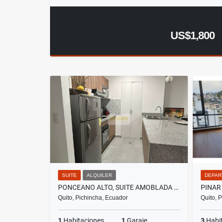
US$1,800
SUITE
ALQUILER
DEPAR
PONCEANO ALTO, SUITE AMOBLADA EN RENTA, 50M2
Quito, Pichincha, Ecuador
Quito, 
1
Habitaciones
1
Garaje
3
Habi