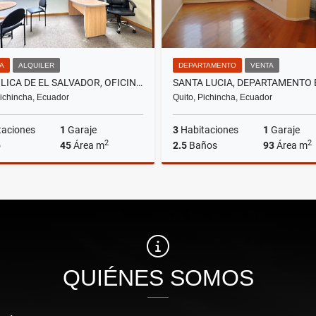
NA
ALQUILER
DEPARTAMENTO
VENTA
REPÚBLICA DE EL SALVADOR, OFICINA AMOBLADA EN RENTA, 45M2
Pichincha, Ecuador
Quito, Pichincha, Ecuador
taciones
1
Garaje
3
Habitaciones
1
Garaje
2
2
o
45
Área m
2.5
Baños
93
Área m
Alquiler
US$780
US$51,000
QUIÉNES SOMOS