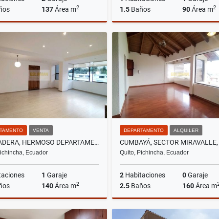
2
2
ños
137
Área m
1.5
Baños
90
Área m
Venta
A
US$184,500
US$700
TAMENTO
VENTA
DEPARTAMENTO
ALQUILER
LA PRADERA, HERMOSO DEPARTAMENTO REMODELADO EN VENTA, 140M2
Pichincha, Ecuador
Quito, Pichincha, Ecuador
taciones
1
Garaje
2
Habitaciones
0
Garaje
2
ños
140
Área m
2.5
Baños
160
Área m
Venta
A