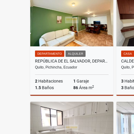
US$7,900
DEPARTAMENTO
ALQUILER
CASA
REPÚBLICA DE EL SALVADOR, DEPARTAMENTO EN RENTA, 86M2, 2 HABITACIONES
Quito, Pichincha, Ecuador
Quito, 
2
Habitaciones
1
Garaje
3
Habi
2
1.5
Baños
86
Área m
3
Baño
Alquiler
US$700