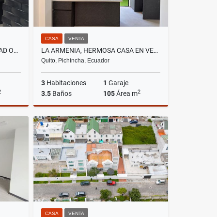
CASA
VENTA
LA PRIMAVERA, DE OPORTUNIDAD OFICINA SIN MUEBLES EN RENTA, CON 143M2
LA ARMENIA, HERMOSA CASA EN VENTA,NUEVA VIP 105M2
Quito, Pichincha, Ecuador
3
Habitaciones
1
Garaje
2
2
3.5
Baños
105
Área m
lquiler
Venta
US$89,900
CASA
VENTA