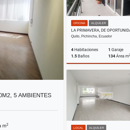
OFICINA
ALQUILER
Quito, Pichincha, Ecuador
4
Habitaciones
1
Garaje
1.5
Baños
134
Área m
A
US$1,120
00M2, 5 AMBIENTES
2
a m
LOCAL
ALQUILER