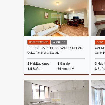
US$7,900
DEPARTAMENTO
ALQUILER
CASA
REPÚBLICA DE EL SALVADOR, DEPARTAMENTO EN RENTA, 86M2, 2 HABITACIONES
Quito, Pichincha, Ecuador
Quito, 
2
Habitaciones
1
Garaje
3
Habi
2
1.5
Baños
86
Área m
3
Baño
Alquiler
US$700