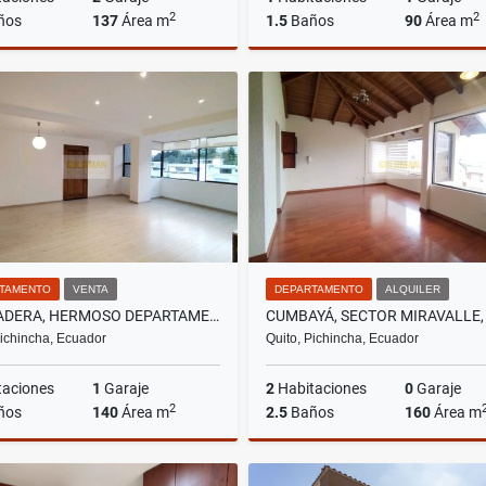
2
2
ños
137
Área m
1.5
Baños
90
Área m
Venta
A
US$184,500
US$700
TAMENTO
VENTA
DEPARTAMENTO
ALQUILER
LA PRADERA, HERMOSO DEPARTAMENTO REMODELADO EN VENTA, 140M2
Pichincha, Ecuador
Quito, Pichincha, Ecuador
taciones
1
Garaje
2
Habitaciones
0
Garaje
2
ños
140
Área m
2.5
Baños
160
Área m
Venta
A