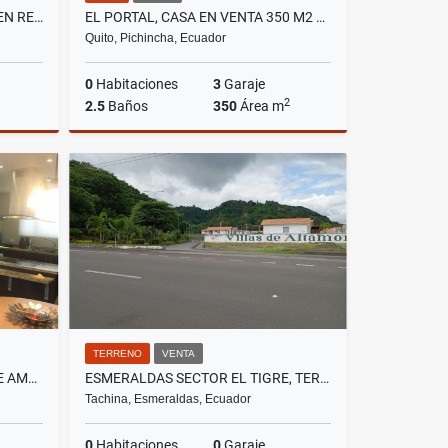
TUMBACO, LOCAL COMERCIAL EN RENTA, 97M2
EL PORTAL, CASA EN VENTA 350 M2 DE CONSTRUCCIÓN
Quito, Pichincha, Ecuador
0
Habitaciones
3
Garaje
2
2.5
Baños
350
Área m
lquiler
Venta
US$265,000
TERRENO
VENTA
MONTESERRIN , ECOPARK SUITE AMOBLADA EN RENTA, 90M2, 1 HABITACIÓN
ESMERALDAS SECTOR EL TIGRE, TERRENO EN VENTA, 88.209,54 M2
Tachina, Esmeraldas, Ecuador
0
Habitaciones
0
Garaje