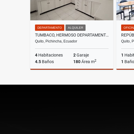
DEPARTAMENTO
ALQUILER
OFICI
TUMBACO, HERMOSO DEPARTAMENTO EN RENTA, 180M2
Quito, Pichincha, Ecuador
Quito, 
4
Habitaciones
2
Garaje
1
Habi
2
4.5
Baños
180
Área m
1
Bañ
Alquiler
US$670