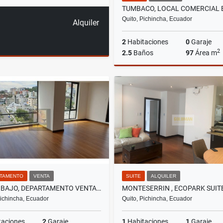
Quito, Pichincha, Ecuador
Alquiler
2
Habitaciones
0
Garaje
2
2.5
Baños
97
Área m
A
US$950
TAMENTO
VENTA
SUITE
ALQUILER
PINAR BAJO, DEPARTAMENTO VENTA, 137M2, 3 HABITACIONES
Pichincha, Ecuador
Quito, Pichincha, Ecuador
taciones
2
Garaje
1
Habitaciones
1
Garaje