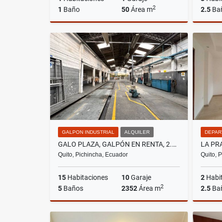
2
1
Baño
50
Área m
2.5
Ba
Alquiler
US$500
GALPON INDUSTRIAL
ALQUILER
DEPAR
GALO PLAZA, GALPÓN EN RENTA, 2.352M2
Quito, Pichincha, Ecuador
Quito, 
15
Habitaciones
10
Garaje
2
Habi
2
5
Baños
2352
Área m
2.5
Ba
Alquiler