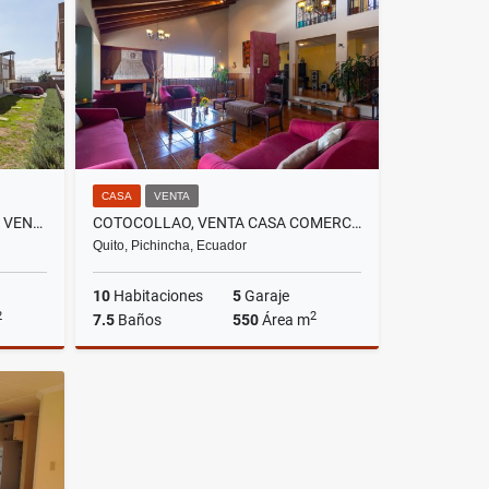
US$1,100,000
CASA
VENTA
CALDERON, HERMOSA CASA EN VENTA, 127M2
COTOCOLLAO, VENTA CASA COMERCIAL 550M2, CON 3 DEPARTAMENTOS
Quito, Pichincha, Ecuador
10
Habitaciones
5
Garaje
2
2
7.5
Baños
550
Área m
Venta
Venta
US$265,900