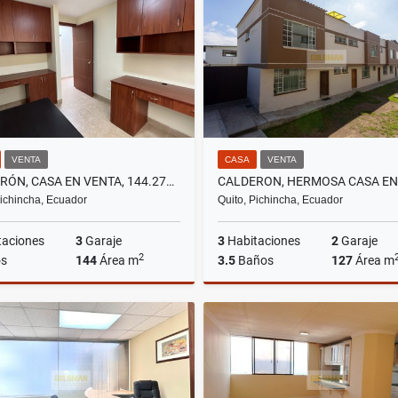
US$129,000
US$650
VENTA
CASA
VENTA
CALDERÓN, CASA EN VENTA, 144.27M2, 3 HABITACIONES
Pichincha, Ecuador
Quito, Pichincha, Ecuador
taciones
3
Garaje
3
Habitaciones
2
Garaje
2
s
144
Área m
3.5
Baños
127
Área m
Venta
US$72,500
US$77,900