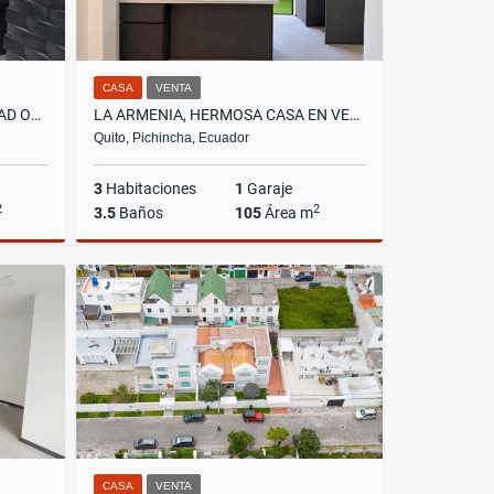
CASA
VENTA
LA PRIMAVERA, DE OPORTUNIDAD OFICINA SIN MUEBLES EN RENTA, CON 143M2
LA ARMENIA, HERMOSA CASA EN VENTA,NUEVA VIP 105M2
Quito, Pichincha, Ecuador
3
Habitaciones
1
Garaje
2
2
3.5
Baños
105
Área m
lquiler
Venta
US$89,900
CASA
VENTA