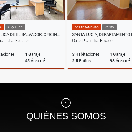
NA
ALQUILER
DEPARTAMENTO
VENTA
REPÚBLICA DE EL SALVADOR, OFICINA AMOBLADA EN RENTA, 45M2
Pichincha, Ecuador
Quito, Pichincha, Ecuador
taciones
1
Garaje
3
Habitaciones
1
Garaje
2
2
o
45
Área m
2.5
Baños
93
Área m
Alquiler
US$780
US$51,000
QUIÉNES SOMOS