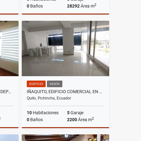
2
0
Baños
28292
Área m
lquiler
Venta
US$781,552
EDIFICIO
VENTA
CUMBAYÁ, SECTOR MIRAVALLE, DEPARTAMENTO EN RENTRA, 160M2
IÑAQUITO, EDIFICIO COMERCIAL EN VENTA, 2200M2, 10 AMBIENTES
Quito, Pichincha, Ecuador
10
Habitaciones
5
Garaje
2
2
0
Baños
2200
Área m
lquiler
Venta