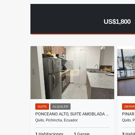
US$1,800
SUITE
ALQUILER
DEPAR
PONCEANO ALTO, SUITE AMOBLADA EN RENTA, 50M2
Quito, Pichincha, Ecuador
Quito, 
1
Habitaciones
1
Garaje
3
Habi