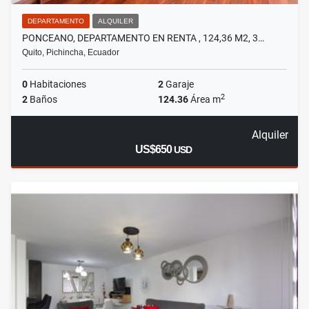
DEPARTAMENTO
ALQUILER
PONCEANO, DEPARTAMENTO EN RENTA , 124,36 M2, 3…
Quito, Pichincha, Ecuador
0
Habitaciones
2
Garaje
2
2
Baños
124.36
Área m
Alquiler
US$650
USD