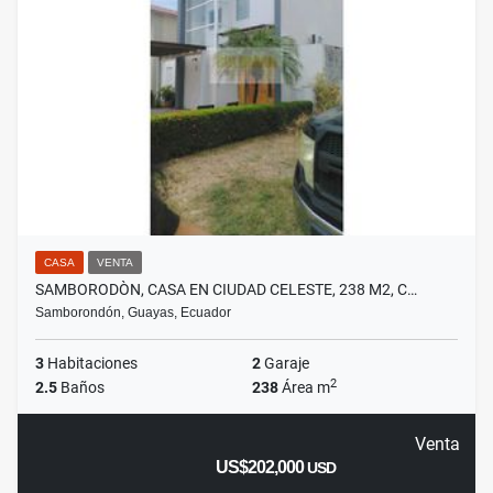
CASA
VENTA
SAMBORODÒN, CASA EN CIUDAD CELESTE, 238 M2, C…
Samborondón, Guayas, Ecuador
3
Habitaciones
2
Garaje
2
2.5
Baños
238
Área m
Venta
US$202,000
USD