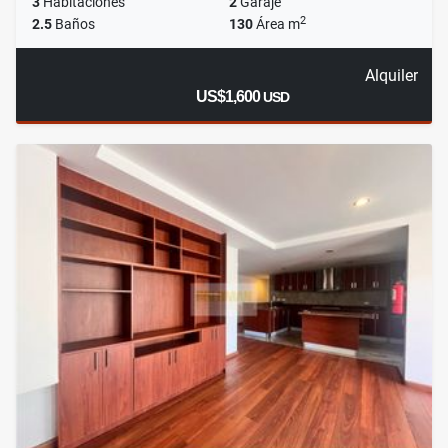
3
Habitaciones
2
Garaje
2
2.5
Baños
130
Área m
Alquiler
US$1,600
USD