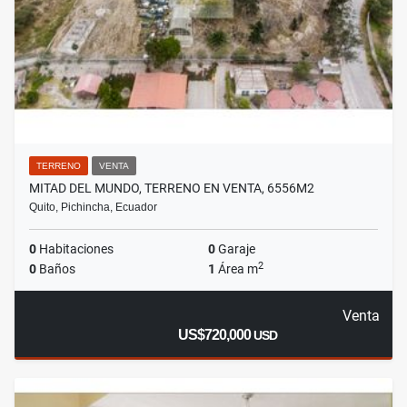
TERRENO
VENTA
MITAD DEL MUNDO, TERRENO EN VENTA, 6556M2
Quito, Pichincha, Ecuador
0
Habitaciones
0
Garaje
2
0
Baños
1
Área m
Venta
US$720,000
USD