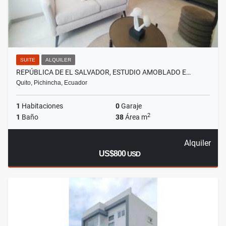
SUITE
ALQUILER
REPÚBLICA DE EL SALVADOR, ESTUDIO AMOBLADO E…
Quito, Pichincha, Ecuador
1
Habitaciones
0
Garaje
2
1
Baño
38
Área m
Alquiler
US$800
USD