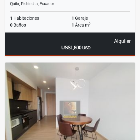
Quito, Pichincha, Ecuador
1
Habitaciones
1
Garaje
2
0
Baños
1
Área m
Alquiler
US$1,800
USD