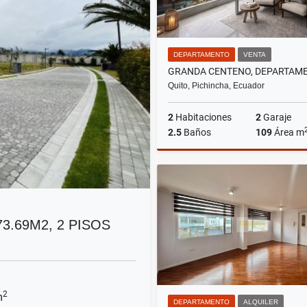
DEPARTAMENTO
VENTA
Quito, Pichincha, Ecuador
2
Habitaciones
2
Garaje
2.5
Baños
109
Área m
US$215,999
3.69M2, 2 PISOS
2
m
DEPARTAMENTO
ALQUILER