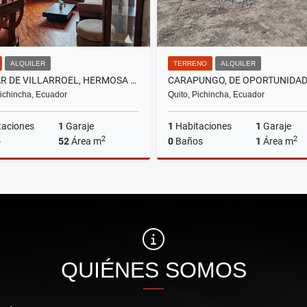
ALQUILER
TERRENO
ALQUILER
GASPAR DE VILLARROEL, HERMOSA SUITE AMOBLADA, 52 M2
Pichincha, Ecuador
Quito, Pichincha, Ecuador
taciones
1
Garaje
1
Habitaciones
1
Garaje
2
2
o
52
Área m
0
Baños
1
Área m
Alquiler
A
US$590
US$1,800
QUIÉNES SOMOS