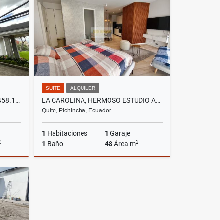
US$450
SUITE
ALQUILER
EL CONDADO, CASA EN VENTA, 458.18M2, 7 HABITACIONES
LA CAROLINA, HERMOSO ESTUDIO AMOBLADO EN RENTA, 48 M2
Quito, Pichincha, Ecuador
1
Habitaciones
1
Garaje
2
2
1
Baño
48
Área m
Venta
Alquiler
US$850