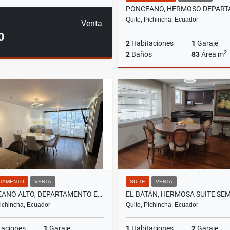
Quito, Pichincha, Ecuador
Venta
0
2
Habitaciones
1
Garaje
2
2
Baños
83
Área m
A
US$525
TAMENTO
VENTA
SUITE
VENTA
PONCEANO ALTO, DEPARTAMENTO EN VENTA, 110M2
Pichincha, Ecuador
Quito, Pichincha, Ecuador
taciones
1
Garaje
1
Habitaciones
2
Garaje