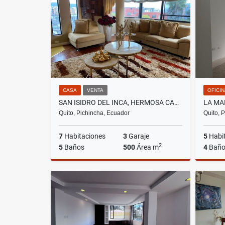
US$750
CASA
VENTA
OFICI
SAN ISIDRO DEL INCA, HERMOSA CASA RENTERA EN VENTA, 500M2
Quito, Pichincha, Ecuador
Quito, 
7
Habitaciones
3
Garaje
5
Habi
2
5
Baños
500
Área m
4
Baño
Venta
US$320,000