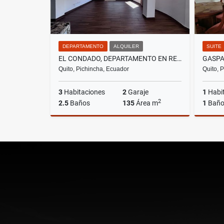
DEPARTAMENTO
ALQUILER
SUITE
EL CONDADO, DEPARTAMENTO EN RENTA, TRES DORMITORIOS,135 M2
Quito, Pichincha, Ecuador
Quito, 
3
Habitaciones
2
Garaje
1
Habi
2
2.5
Baños
135
Área m
1
Bañ
Alquiler
US$650