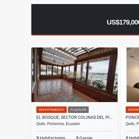
US$179,00
DEPARTAMENTO
ALQUILER
DEPAR
EL BOSQUE, SECTOR COLINAS DEL PICHINCHA, DEPARTAMENTO EN RENTA, 560M2
Quito, Pichincha, Ecuador
Quito, 
3
Habitaciones
3
Garaje
2
Habi