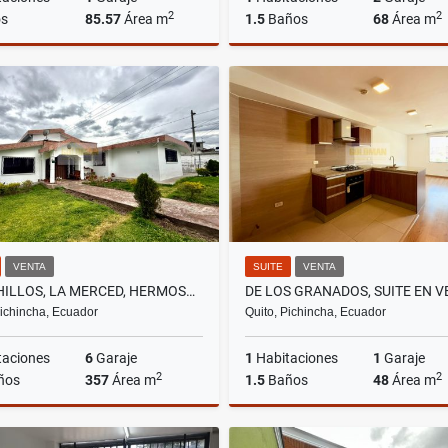
2
2
s
85.57
Área m
1.5
Baños
68
Área m
Venta
US$94,900
US$94,900
VENTA
SUITE
VENTA
LOS CHILLOS, LA MERCED, HERMOSA CASA EN VENTA, 357M2
Pichincha, Ecuador
Quito, Pichincha, Ecuador
taciones
6
Garaje
1
Habitaciones
1
Garaje
2
2
ños
357
Área m
1.5
Baños
48
Área m
Venta