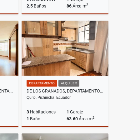
2
2.5
Baños
86
Área m
Venta
Venta
US$66,000
DEPARTAMENTO
ALQUILER
DE LOS GRANADOS, SUITE EN VENTA, 48M2, 1 HABITACIÓN, 1,5 BAÑOS.
DE LOS GRANADOS, DEPARTAMENTO EN RENTA, 63.60 M2
Quito, Pichincha, Ecuador
3
Habitaciones
1
Garaje
2
1
Baño
63.60
Área m
Venta
Alquiler