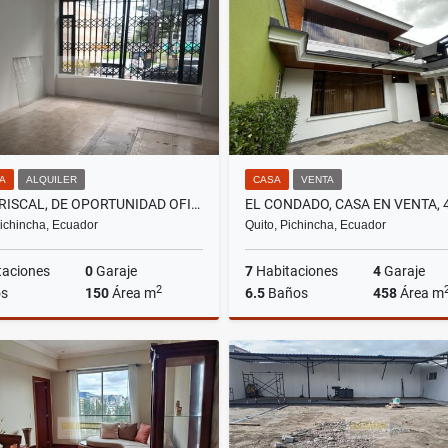
US$184,900
US$96,999
NA
ALQUILER
CASA
VENTA
LA MARISCAL, DE OPORTUNIDAD OFICINA EN RENTA, 150M2
Pichincha, Ecuador
Quito, Pichincha, Ecuador
taciones
0
Garaje
7
Habitaciones
4
Garaje
2
s
150
Área m
6.5
Baños
458
Área m
Alquiler
US$1,300
US$395,000