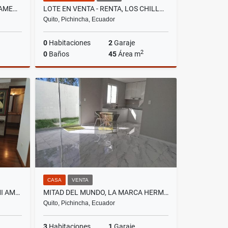
PONCEANO, HERMOSO DEPARTAMENTO EN RENTA, 83 M2
LOTE EN VENTA - RENTA, LOS CHILLOS, PINTAG, 630M2
Quito, Pichincha, Ecuador
0
Habitaciones
2
Garaje
2
0
Baños
45
Área m
lquiler
Venta
Alquiler
US$31,000
US$402
CASA
VENTA
EL BATÁN, HERMOSA SUITE SEMI AMOBLADA EN VENTA, 68M2
MITAD DEL MUNDO, LA MARCA HERMOSA CASA EN VENTA, 86M2
Quito, Pichincha, Ecuador
3
Habitaciones
1
Garaje