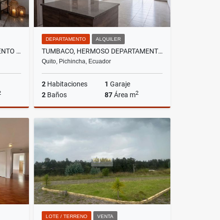
DEPARTAMENTO
ALQUILER
GRANDA CENTENO, DEPARTAMENTO EN VENTA, 109.64M2
TUMBACO, HERMOSO DEPARTAMENTO EN RENTA, 2 HABITACIONES, 87 M2
Quito, Pichincha, Ecuador
2
Habitaciones
1
Garaje
2
2
2
Baños
87
Área m
Venta
Alquiler
US$620
LOTE / TERRENO
VENTA