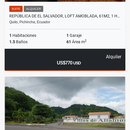
SUITE
ALQUILER
REPÚBLICA DE EL SALVADOR, LOFT AMOBLADA, 61M2, 1 H…
Quito, Pichincha, Ecuador
1
Habitaciones
1
Garaje
2
1.5
Baños
61
Área m
Alquiler
US$770
USD