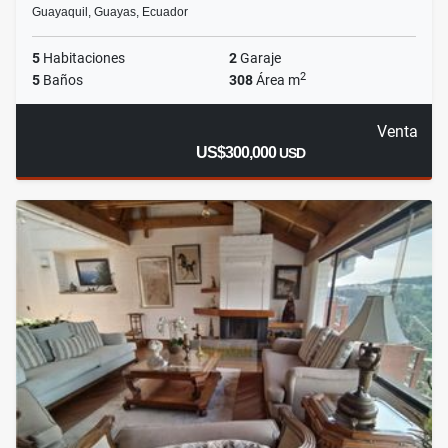
Guayaquil, Guayas, Ecuador
5
Habitaciones
2
Garaje
2
5
Baños
308
Área m
Venta
US$300,000
USD