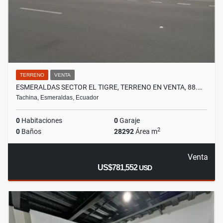
TERRENO
VENTA
ESMERALDAS SECTOR EL TIGRE, TERRENO EN VENTA, 88.…
Tachina, Esmeraldas, Ecuador
0
Habitaciones
0
Garaje
2
0
Baños
28292
Área m
Venta
US$781,552
USD