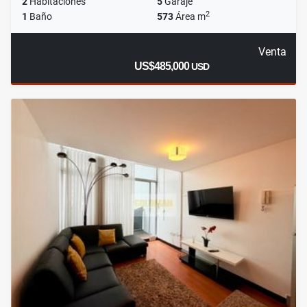
2
Habitaciones
5
Garaje
2
1
Baño
573
Área m
Venta
US$485,000
USD