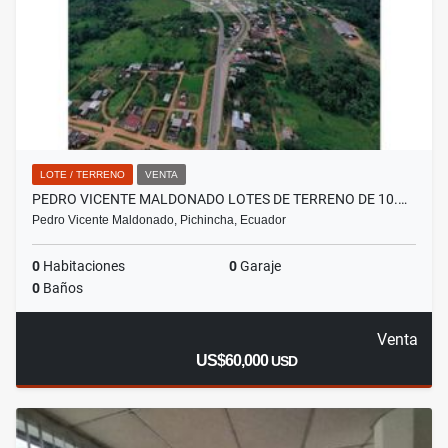
LOTE / TERRENO
VENTA
PEDRO VICENTE MALDONADO LOTES DE TERRENO DE 10.…
Pedro Vicente Maldonado, Pichincha, Ecuador
0
Habitaciones
0
Garaje
0
Baños
Venta
US$60,000
USD