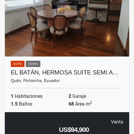
SUITE
VENTA
EL BATÁN, HERMOSA SUITE SEMI A…
Quito, Pichincha, Ecuador
1
Habitaciones
2
Garaje
2
1.5
Baños
68
Área m
Venta
US$94,900