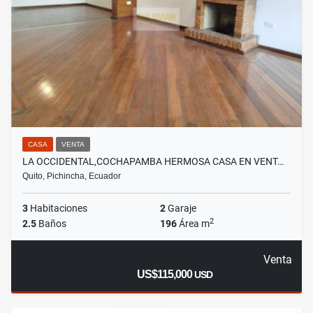
CASA
VENTA
LA OCCIDENTAL,COCHAPAMBA HERMOSA CASA EN VENT…
Quito, Pichincha, Ecuador
3
Habitaciones
2
Garaje
2
2.5
Baños
196
Área m
Venta
US$115,000
USD